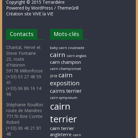
Copyright © 2015 Terrardière
Powered by WordPress / ThemeGrill
Création site VIVE la VIE
Contacts
Mots-clés
Chantal, Hervé et
baby cairn cousinade
Steve Fontaine
cairn
cairn anglais
25, route
cairn champion
d'Hasnon
cairn championnat
59178 Millonfosse
cairn
(+33) 03 27 48 59
2018
exposition
41
(+33) 06 86 16 14
cairns terrier
98
cairn symposium
cairn
Stéphanie Rouillon
route de Mandres
terrier
77170 Brie Comte
Robert
(+33) 06 46 21 81
cairn terrier
48
angleterre
cairn