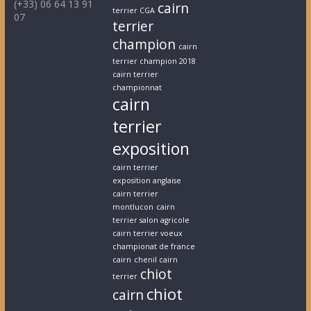
(+33) 06 64 13 91
cairn
terrier CGA
07
terrier
champion
cairn
terrier champion 2018
cairn terrier
championnat
cairn
terrier
exposition
cairn terrier
exposition anglaise
cairn terrier
montlucon
cairn
terrier salon agricole
cairn terrier voeux
championat de france
cairn
chenil cairn
chiot
terrier
chiot
cairn