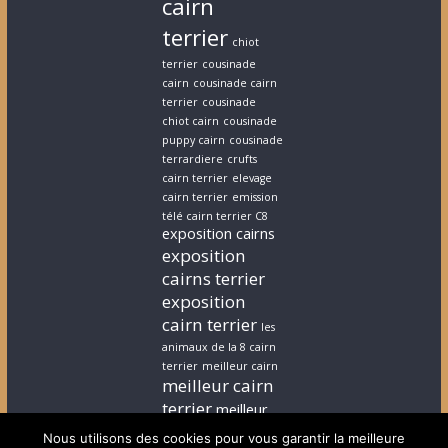
cairn
terrier
chiot
terrier
cousinade
cairn
cousinade cairn
terrier
cousinade
chiot cairn
cousinade
puppy cairn
cousinade
terrardiere
crufts
cairn terrier
elevage
cairn terrier
emission
télé cairn terrier C8
exposition cairns
exposition
cairns terrier
exposition
cairn terrier
les
animaux de la 8 cairn
terrier
meilleur cairn
meilleur cairn
terrier
meilleur
elevage cairn
Nous utilisons des cookies pour vous garantir la meilleure