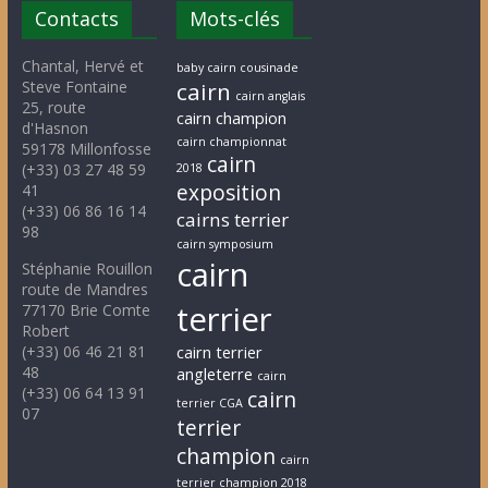
Contacts
Mots-clés
Chantal, Hervé et
baby cairn cousinade
Steve Fontaine
cairn
cairn anglais
25, route
cairn champion
d'Hasnon
cairn championnat
59178 Millonfosse
cairn
(+33) 03 27 48 59
2018
exposition
41
(+33) 06 86 16 14
cairns terrier
98
cairn symposium
cairn
Stéphanie Rouillon
route de Mandres
terrier
77170 Brie Comte
Robert
(+33) 06 46 21 81
cairn terrier
48
angleterre
cairn
(+33) 06 64 13 91
cairn
terrier CGA
07
terrier
champion
cairn
terrier champion 2018