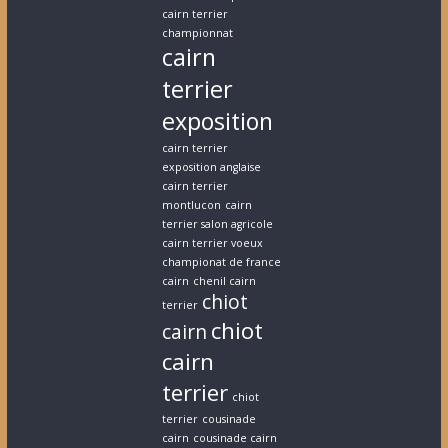
cairn terrier
championnat
cairn
terrier
exposition
cairn terrier
exposition anglaise
cairn terrier
montlucon
cairn
terrier salon agricole
cairn terrier voeux
championat de france
cairn
chenil cairn
chiot
terrier
chiot
cairn
cairn
terrier
chiot
terrier
cousinade
cairn
cousinade cairn