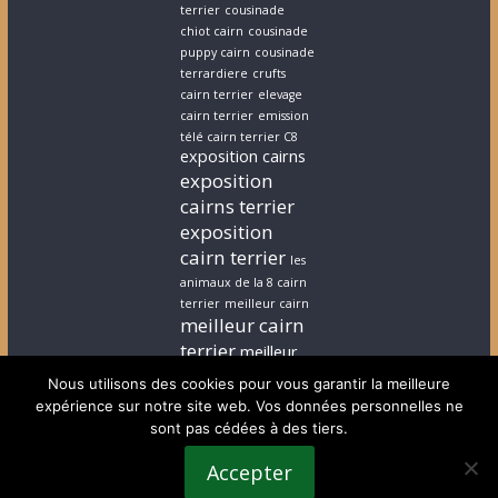
terrier
cousinade
chiot cairn
cousinade
puppy cairn
cousinade
terrardiere
crufts
cairn terrier
elevage
cairn terrier
emission
télé cairn terrier C8
exposition cairns
exposition
cairns terrier
exposition
cairn terrier
les
animaux de la 8 cairn
terrier
meilleur cairn
meilleur cairn
terrier
meilleur
elevage cairn
Nous utilisons des cookies pour vous garantir la meilleure
terrier
stephanie
expérience sur notre site web. Vos données personnelles ne
cairn terrier
stephanie
sont pas cédées à des tiers.
chiot cairn terrier
terrardiere voeux
Accepter
terrier
terrier ecossais