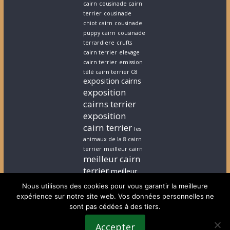
cairn
cousinade cairn
terrier
cousinade
chiot cairn
cousinade
puppy cairn
cousinade
terrardiere
crufts
cairn terrier
elevage
cairn terrier
emission
télé cairn terrier C8
exposition cairns
exposition
cairns terrier
exposition
cairn terrier
les
animaux de la 8 cairn
terrier
meilleur cairn
meilleur cairn
terrier
meilleur
elevage cairn
Nous utilisons des cookies pour vous garantir la meilleure
terrier
stephanie
expérience sur notre site web. Vos données personnelles ne
cairn terrier
stephanie
sont pas cédées à des tiers.
chiot cairn terrier
terrardiere voeux
Accepter