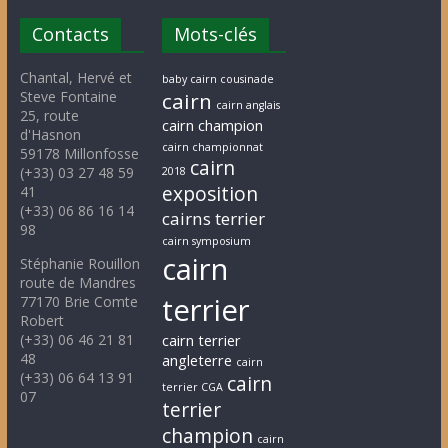
Contacts
Mots-clés
Chantal, Hervé et
baby cairn cousinade
Steve Fontaine
cairn
cairn anglais
25, route
cairn champion
d'Hasnon
cairn championnat
59178 Millonfosse
cairn
(+33) 03 27 48 59
2018
exposition
41
(+33) 06 86 16 14
cairns terrier
98
cairn symposium
cairn
Stéphanie Rouillon
route de Mandres
terrier
77170 Brie Comte
Robert
(+33) 06 46 21 81
cairn terrier
48
angleterre
cairn
(+33) 06 64 13 91
cairn
terrier CGA
07
terrier
champion
cairn