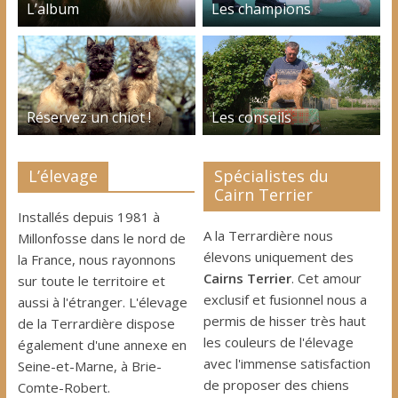
L’album
Les champions
Réservez un chiot !
Les conseils
L’élevage
Spécialistes du
Cairn Terrier
Installés depuis 1981 à
A la Terrardière nous
Millonfosse dans le nord de
élevons uniquement des
la France, nous rayonnons
Cairns Terrier
. Cet amour
sur toute le territoire et
exclusif et fusionnel nous a
aussi à l'étranger. L'élevage
permis de hisser très haut
de la Terrardière dispose
les couleurs de l'élevage
également d'une annexe en
avec l'immense satisfaction
Seine-et-Marne, à Brie-
de proposer des chiens
Comte-Robert.