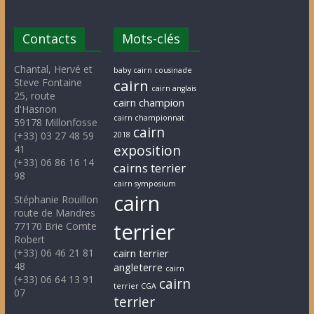
Contacts
Mots-clés
Chantal, Hervé et
baby cairn cousinade
Steve Fontaine
cairn
cairn anglais
25, route
cairn champion
d'Hasnon
cairn championnat
59178 Millonfosse
cairn
(+33) 03 27 48 59
2018
exposition
41
(+33) 06 86 16 14
cairns terrier
98
cairn symposium
cairn
Stéphanie Rouillon
route de Mandres
terrier
77170 Brie Comte
Robert
(+33) 06 46 21 81
cairn terrier
48
angleterre
cairn
(+33) 06 64 13 91
cairn
terrier CGA
07
terrier