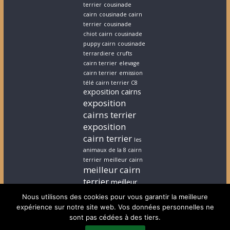
terrier
cousinade
cairn
cousinade cairn
terrier
cousinade
chiot cairn
cousinade
puppy cairn
cousinade
terrardiere
crufts
cairn terrier
elevage
cairn terrier
emission
télé cairn terrier C8
exposition cairns
exposition
cairns terrier
exposition
cairn terrier
les
animaux de la 8 cairn
terrier
meilleur cairn
meilleur cairn
terrier
meilleur
elevage cairn
Nous utilisons des cookies pour vous garantir la meilleure
terrier
stephanie
expérience sur notre site web. Vos données personnelles ne
cairn terrier
stephanie
sont pas cédées à des tiers.
chiot cairn terrier