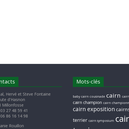
ntacts
Mots-clés
al, Hervé et Steve Fontaine
cairn
baby cairn cousinade
cairn
oute d'Hasnon
cairn champion
cairn championn
 Millonfosse
cairn exposition
cairn
 03 27 48 59 41
cai
 06 86 16 14 98
terrier
cairn symposium
anie Rouillon