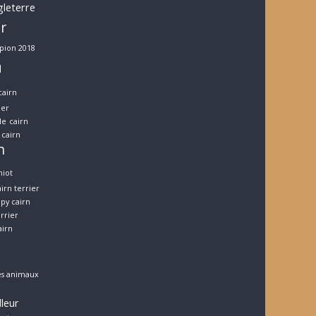
gleterre
er
pion 2018
n
cairn
ier
le
cairn
cairn
n
hiot
irn terrier
py cairn
errier
airn
es animaux
lleur