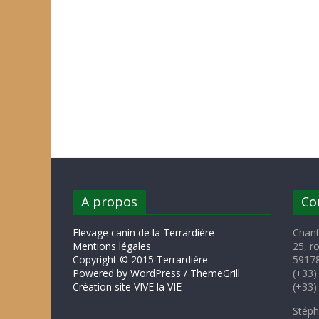
A propos
Co
Elevage canin de la Terrardière
Chant
Mentions légales
25, r
Copyright © 2015 Terrardière
59178
Powered by WordPress / ThemeGrill
(+33)
Création site VIVE la VIE
(+33)
Stéph