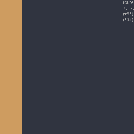
route
77170
(+33)
(+33)