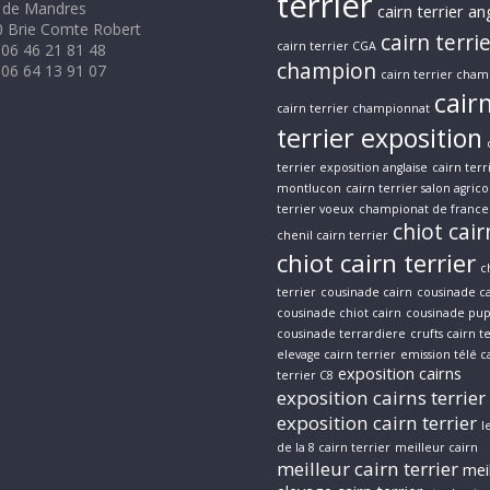
terrier
 de Mandres
cairn terrier an
 Brie Comte Robert
cairn terri
cairn terrier CGA
 06 46 21 81 48
champion
 06 64 13 91 07
cairn terrier cham
cair
cairn terrier championnat
terrier exposition
terrier exposition anglaise
cairn terr
montlucon
cairn terrier salon agrico
terrier voeux
championat de france 
chiot cair
chenil cairn terrier
chiot cairn terrier
c
terrier
cousinade cairn
cousinade ca
cousinade chiot cairn
cousinade pup
cousinade terrardiere
crufts cairn t
elevage cairn terrier
emission télé c
exposition cairns
terrier C8
exposition cairns terrier
exposition cairn terrier
l
de la 8 cairn terrier
meilleur cairn
meilleur cairn terrier
mei