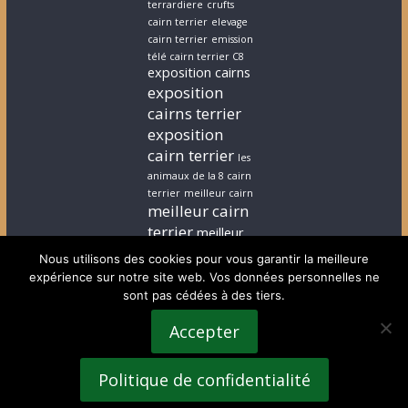
terrardiere
crufts
cairn terrier
elevage
cairn terrier
emission
télé cairn terrier C8
exposition cairns
exposition
cairns terrier
exposition
cairn terrier
les
animaux de la 8 cairn
terrier
meilleur cairn
meilleur cairn
terrier
meilleur
elevage cairn
Nous utilisons des cookies pour vous garantir la meilleure
terrier
stephanie
expérience sur notre site web. Vos données personnelles ne
cairn terrier
stephanie
sont pas cédées à des tiers.
chiot cairn terrier
terrardiere voeux
Accepter
terrier
terrier ecossais
voeux cairn terrier
Politique de confidentialité