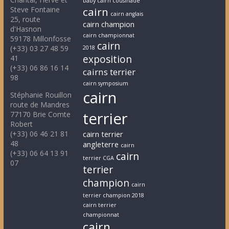
baby cairn cousinade
Steve Fontaine
cairn
cairn anglais
25, route
cairn champion
d'Hasnon
cairn championnat
59178 Millonfosse
cairn
(+33) 03 27 48 59
2018
exposition
41
(+33) 06 86 16 14
cairns terrier
98
cairn symposium
cairn
Stéphanie Rouillon
route de Mandres
terrier
77170 Brie Comte
Robert
(+33) 06 46 21 81
cairn terrier
48
angleterre
cairn
(+33) 06 64 13 91
cairn
terrier CGA
07
terrier
champion
cairn
terrier champion 2018
cairn terrier
championnat
cairn