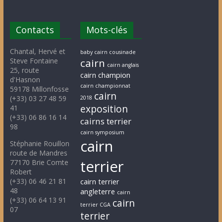
Contacts
Mots-clés
Chantal, Hervé et
baby cairn cousinade
Steve Fontaine
cairn
cairn anglais
25, route
cairn champion
d'Hasnon
cairn championnat
59178 Millonfosse
cairn
(+33) 03 27 48 59
2018
exposition
41
(+33) 06 86 16 14
cairns terrier
98
cairn symposium
cairn
Stéphanie Rouillon
route de Mandres
terrier
77170 Brie Comte
Robert
(+33) 06 46 21 81
cairn terrier
48
angleterre
cairn
(+33) 06 64 13 91
cairn
terrier CGA
07
terrier