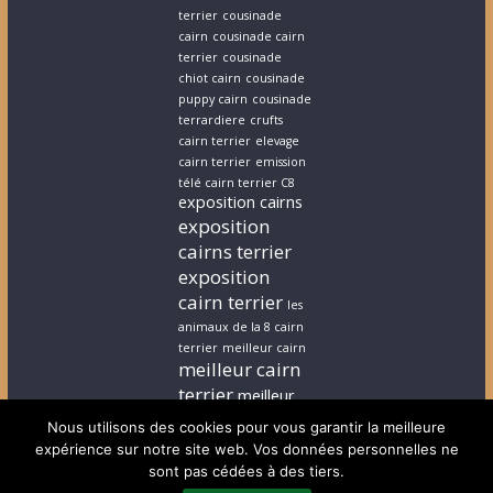
terrier
cousinade
cairn
cousinade cairn
terrier
cousinade
chiot cairn
cousinade
puppy cairn
cousinade
terrardiere
crufts
cairn terrier
elevage
cairn terrier
emission
télé cairn terrier C8
exposition cairns
exposition
cairns terrier
exposition
cairn terrier
les
animaux de la 8 cairn
terrier
meilleur cairn
meilleur cairn
terrier
meilleur
elevage cairn
Nous utilisons des cookies pour vous garantir la meilleure
terrier
stephanie
expérience sur notre site web. Vos données personnelles ne
cairn terrier
stephanie
sont pas cédées à des tiers.
chiot cairn terrier