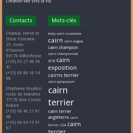
Création site VIVE la VIE
Contacts
Mots-clés
Chantal, Hervé et
baby cairn cousinade
Steve Fontaine
cairn
cairn anglais
25, route
cairn champion
d'Hasnon
cairn championnat
59178 Millonfosse
cairn
(+33) 03 27 48 59
2018
exposition
41
(+33) 06 86 16 14
cairns terrier
98
cairn symposium
cairn
Stéphanie Rouillon
route de Mandres
terrier
77170 Brie Comte
Robert
(+33) 06 46 21 81
cairn terrier
48
angleterre
cairn
(+33) 06 64 13 91
cairn
terrier CGA
07
terrier