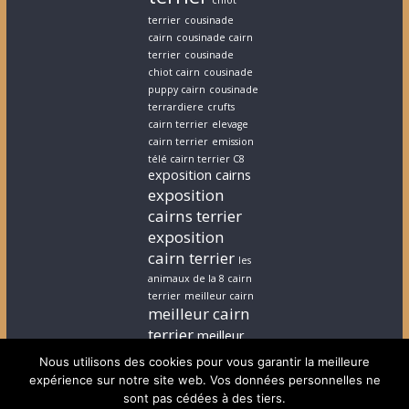
chiot
terrier
cousinade
cairn
cousinade cairn
terrier
cousinade
chiot cairn
cousinade
puppy cairn
cousinade
terrardiere
crufts
cairn terrier
elevage
cairn terrier
emission
télé cairn terrier C8
exposition cairns
exposition
cairns terrier
exposition
cairn terrier
les
animaux de la 8 cairn
terrier
meilleur cairn
meilleur cairn
terrier
meilleur
elevage cairn
Nous utilisons des cookies pour vous garantir la meilleure
terrier
stephanie
expérience sur notre site web. Vos données personnelles ne
cairn terrier
stephanie
sont pas cédées à des tiers.