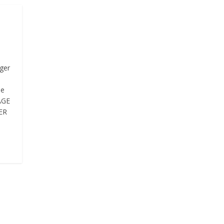
ger
de
AGE
ER