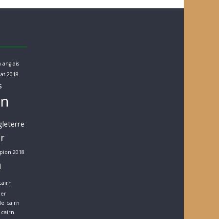
 anglais
at 2018
s
rn
gleterre
er
pion 2018
n
cairn
ier
le
cairn
cairn