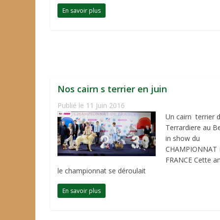
En savoir plus
Nos cairn s terrier en juin
Publié le 11 Juin 2016
Un cairn terrier d
Terrardiere au B
in show du
CHAMPIONNAT 
FRANCE Cette a
le championnat se déroulait
En savoir plus