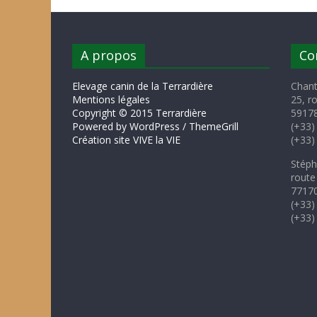
A propos
Co
Elevage canin de la Terrardière
Chant
Mentions légales
25, r
Copyright © 2015 Terrardière
59178
Powered by WordPress / ThemeGrill
(+33)
Création site VIVE la VIE
(+33)
Stéph
route
77170
(+33)
(+33)