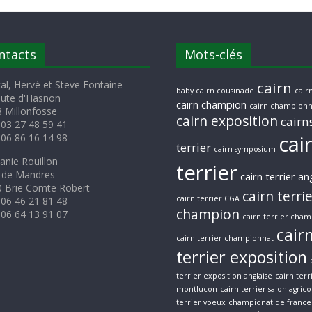
ntacts
Mots-clés
al, Hervé et Steve Fontaine
cairn
baby cairn cousinade
cairn
oute d'Hasnon
cairn champion
cairn championn
 Millonfosse
cairn exposition
cairn
 03 27 48 59 41
cai
 06 86 16 14 98
terrier
cairn symposium
anie Rouillon
terrier
 de Mandres
cairn terrier an
 Brie Comte Robert
cairn terri
cairn terrier CGA
 06 46 21 81 48
champion
 06 64 13 91 07
cairn terrier cham
cair
cairn terrier championnat
terrier exposition
terrier exposition anglaise
cairn terr
montlucon
cairn terrier salon agrico
terrier voeux
championat de france 