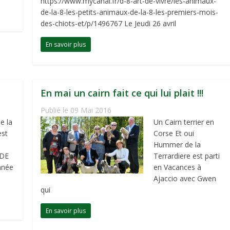
https://www.mycanal.fr/d-8-art-de-vivre/les-animaux-
de-la-8-les-petits-animaux-de-la-8-les-premiers-mois-
des-chiots-et/p/1496767 Le Jeudi 26 avril
En savoir plus
En mai un cairn fait ce qui lui plait !!!
Publié le 09 Mai 2016
e la
Un Cairn terrier en
est
Corse Et oui
Hummer de la
DE
Terrardiere est parti
nnée
en Vacances à
Ajaccio avec Gwen
qui
En savoir plus