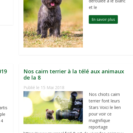
déroulée à le Blanc
et le
En savoir plus
019
Nos cairn terrier à la télé aux animaux
de la 8
Publié le 15 Mai 2018
Nos chiots cairn
terrier font leurs
Stars Voici le lien
rtis
pour voir ce
ple
magnifique
14
reportage