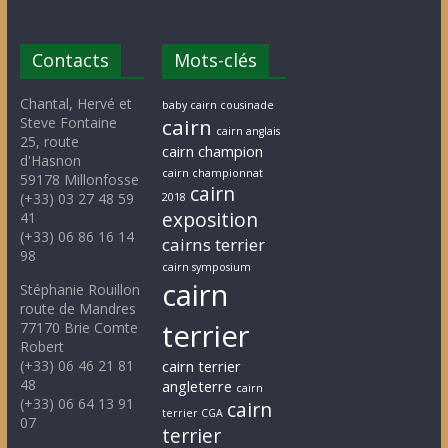
Contacts
Mots-clés
Chantal, Hervé et
baby cairn cousinade
Steve Fontaine
cairn
cairn anglais
25, route
cairn champion
d'Hasnon
cairn championnat
59178 Millonfosse
cairn
(+33) 03 27 48 59
2018
exposition
41
(+33) 06 86 16 14
cairns terrier
98
cairn symposium
cairn
Stéphanie Rouillon
route de Mandres
terrier
77170 Brie Comte
Robert
(+33) 06 46 21 81
cairn terrier
48
angleterre
cairn
(+33) 06 64 13 91
cairn
terrier CGA
07
terrier