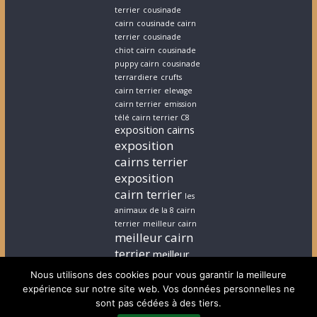
terrier
cousinade
cairn
cousinade cairn
terrier
cousinade
chiot cairn
cousinade
puppy cairn
cousinade
terrardiere
crufts
cairn terrier
elevage
cairn terrier
emission
télé cairn terrier C8
exposition cairns
exposition
cairns terrier
exposition
cairn terrier
les
animaux de la 8 cairn
terrier
meilleur cairn
meilleur cairn
terrier
meilleur
elevage cairn
Nous utilisons des cookies pour vous garantir la meilleure
terrier
stephanie
expérience sur notre site web. Vos données personnelles ne
cairn terrier
stephanie
sont pas cédées à des tiers.
chiot cairn terrier