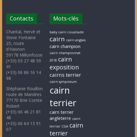
Contacts
Mots-clés
Chantal, Hervé et
baby cairn cousinade
Steve Fontaine
cairn
cairn anglais
25, route
cairn champion
d'Hasnon
cairn championnat
59178 Millonfosse
cairn
(+33) 03 27 48 59
2018
exposition
41
(+33) 06 86 16 14
cairns terrier
98
cairn symposium
cairn
Stéphanie Rouillon
route de Mandres
terrier
77170 Brie Comte
Robert
(+33) 06 46 21 81
cairn terrier
48
angleterre
cairn
(+33) 06 64 13 91
cairn
terrier CGA
07
terrier