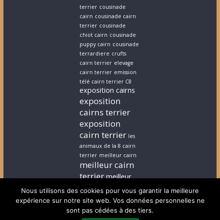
terrier
cousinade
cairn
cousinade cairn
terrier
cousinade
chiot cairn
cousinade
puppy cairn
cousinade
terrardiere
crufts
cairn terrier
elevage
cairn terrier
emission
télé cairn terrier C8
exposition cairns
exposition
cairns terrier
exposition
cairn terrier
les
animaux de la 8 cairn
terrier
meilleur cairn
meilleur cairn
terrier
meilleur
elevage cairn
Nous utilisons des cookies pour vous garantir la meilleure
terrier
stephanie
expérience sur notre site web. Vos données personnelles ne
cairn terrier
stephanie
sont pas cédées à des tiers.
chiot cairn terrier