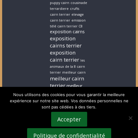
puppy cairn
cousinade
terrardiere
crufts
cairn terrier
elevage
cairn terrier
emission
télé cairn terrier C8
exposition cairns
exposition
cairns terrier
exposition
cairn terrier
les
animaux de la 8 cairn
terrier
meilleur cairn
meilleur cairn
terrier
meilleur
elevage cairn
Nous utilisons des cookies pour vous garantir la meilleure
terrier
stephanie
expérience sur notre site web. Vos données personnelles ne
cairn terrier
stephanie
sont pas cédées à des tiers.
chiot cairn terrier
terrardiere voeux
Accepter
terrier
terrier ecossais
voeux cairn terrier
Politique de confidentialité