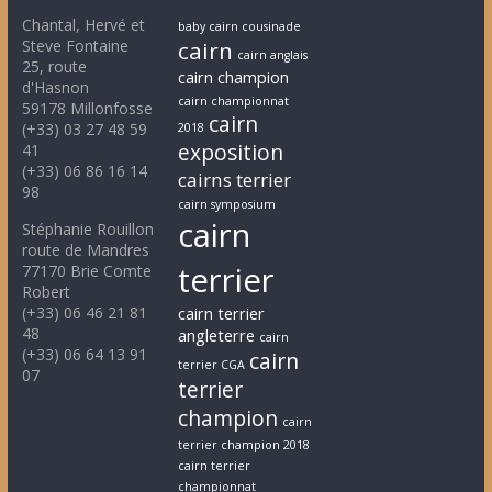
Chantal, Hervé et
baby cairn cousinade
Steve Fontaine
cairn
cairn anglais
25, route
cairn champion
d'Hasnon
cairn championnat
59178 Millonfosse
cairn
(+33) 03 27 48 59
2018
exposition
41
(+33) 06 86 16 14
cairns terrier
98
cairn symposium
cairn
Stéphanie Rouillon
route de Mandres
terrier
77170 Brie Comte
Robert
(+33) 06 46 21 81
cairn terrier
48
angleterre
cairn
(+33) 06 64 13 91
cairn
terrier CGA
07
terrier
champion
cairn
terrier champion 2018
cairn terrier
championnat