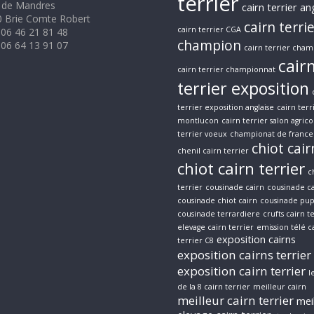
terrier
 de Mandres
cairn terrier an
 Brie Comte Robert
cairn terri
cairn terrier CGA
 06 46 21 81 48
champion
 06 64 13 91 07
cairn terrier cham
cair
cairn terrier championnat
terrier exposition
terrier exposition anglaise
cairn terr
montlucon
cairn terrier salon agrico
terrier voeux
championat de france 
chiot cair
chenil cairn terrier
chiot cairn terrier
c
terrier
cousinade cairn
cousinade ca
cousinade chiot cairn
cousinade pup
cousinade terrardiere
crufts cairn t
elevage cairn terrier
emission télé c
exposition cairns
terrier C8
exposition cairns terrier
exposition cairn terrier
l
de la 8 cairn terrier
meilleur cairn
meilleur cairn terrier
mei