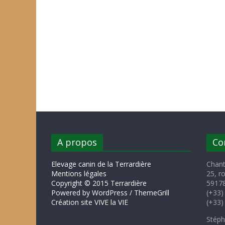
A propos
Co
Elevage canin de la Terrardière
Chant
Mentions légales
25, r
Copyright © 2015 Terrardière
59178
Powered by WordPress / ThemeGrill
(+33)
Création site VIVE la VIE
(+33)
Stéph