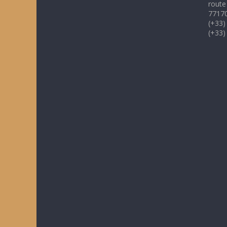
route
77170
(+33)
(+33)