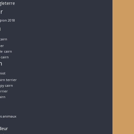
gleterre
er
pion 2018
n
cairn
ier
le
cairn
cairn
n
hiot
irn terrier
py cairn
errier
airn
es animaux
lleur