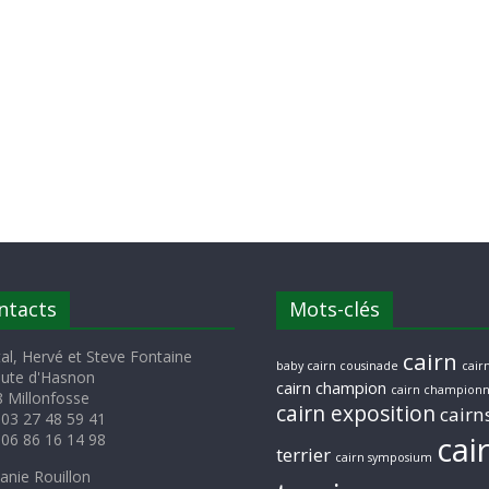
ntacts
Mots-clés
al, Hervé et Steve Fontaine
cairn
baby cairn cousinade
cairn
oute d'Hasnon
cairn champion
cairn championn
 Millonfosse
cairn exposition
cairn
 03 27 48 59 41
cai
 06 86 16 14 98
terrier
cairn symposium
anie Rouillon