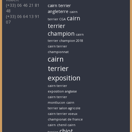
(+33) 06 46 21 81
cairn terrier
48
angleterre
cairn
(+33) 06 64 13 91
cairn
terrier CGA
07
terrier
champion
cairn
terrier champion 2018
cairn terrier
championnat
cairn
terrier
exposition
cairn terrier
exposition anglaise
cairn terrier
montlucon
cairn
terrier salon agricole
cairn terrier voeux
championat de france
cairn
chenil cairn
chiot