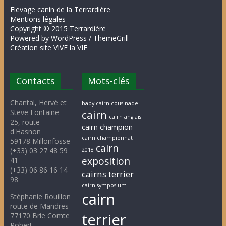
Elevage canin de la Terrardière
Mentions légales
Copyright © 2015 Terrardière
Powered by WordPress / ThemeGrill
Création site VIVE la VIE
Contacts
Mots-clés
Chantal, Hervé et
baby cairn cousinade
Steve Fontaine
cairn
cairn anglais
25, route
cairn champion
d'Hasnon
cairn championnat
59178 Millonfosse
cairn
(+33) 03 27 48 59
2018
exposition
41
(+33) 06 86 16 14
cairns terrier
98
cairn symposium
cairn
Stéphanie Rouillon
route de Mandres
terrier
77170 Brie Comte
Robert