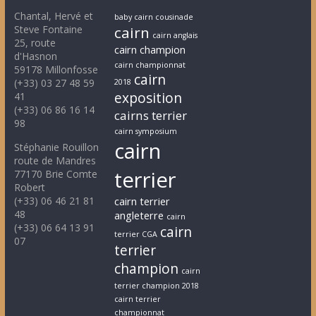
Chantal, Hervé et
baby cairn cousinade
Steve Fontaine
cairn
cairn anglais
25, route
cairn champion
d'Hasnon
cairn championnat
59178 Millonfosse
cairn
(+33) 03 27 48 59
2018
exposition
41
(+33) 06 86 16 14
cairns terrier
98
cairn symposium
cairn
Stéphanie Rouillon
route de Mandres
terrier
77170 Brie Comte
Robert
(+33) 06 46 21 81
cairn terrier
48
angleterre
cairn
(+33) 06 64 13 91
cairn
terrier CGA
07
terrier
champion
cairn
terrier champion 2018
cairn terrier
championnat