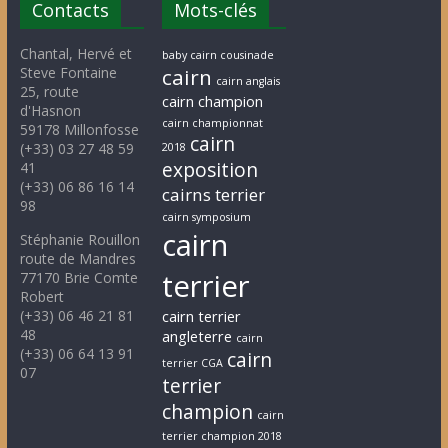
Contacts
Mots-clés
Chantal, Hervé et
baby cairn cousinade
Steve Fontaine
cairn
cairn anglais
25, route
cairn champion
d'Hasnon
cairn championnat
59178 Millonfosse
cairn
(+33) 03 27 48 59
2018
exposition
41
(+33) 06 86 16 14
cairns terrier
98
cairn symposium
cairn
Stéphanie Rouillon
route de Mandres
terrier
77170 Brie Comte
Robert
(+33) 06 46 21 81
cairn terrier
48
angleterre
cairn
(+33) 06 64 13 91
cairn
terrier CGA
07
terrier
champion
cairn
terrier champion 2018