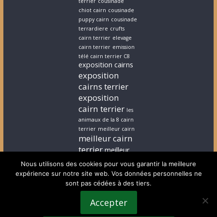
terrier
cousinade
chiot cairn
cousinade
puppy cairn
cousinade
terrardiere
crufts
cairn terrier
elevage
cairn terrier
emission
télé cairn terrier C8
exposition cairns
exposition
cairns terrier
exposition
cairn terrier
les
animaux de la 8 cairn
terrier
meilleur cairn
meilleur cairn
terrier
meilleur
elevage cairn
Nous utilisons des cookies pour vous garantir la meilleure
terrier
stephanie
expérience sur notre site web. Vos données personnelles ne
cairn terrier
stephanie
sont pas cédées à des tiers.
chiot cairn terrier
terrardiere voeux
Accepter
terrier
terrier ecossais
voeux cairn terrier