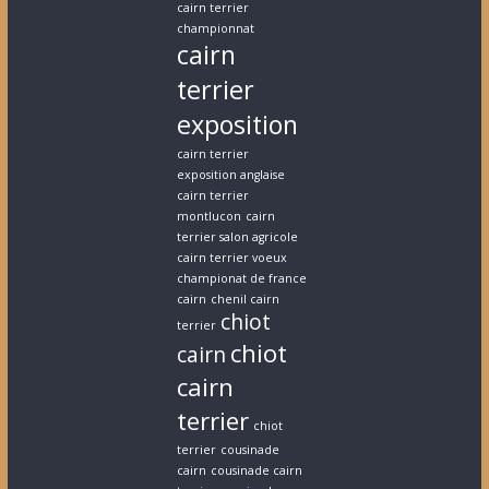
cairn terrier
championnat
cairn
terrier
exposition
cairn terrier
exposition anglaise
cairn terrier
montlucon
cairn
terrier salon agricole
cairn terrier voeux
championat de france
cairn
chenil cairn
chiot
terrier
chiot
cairn
cairn
terrier
chiot
terrier
cousinade
cairn
cousinade cairn