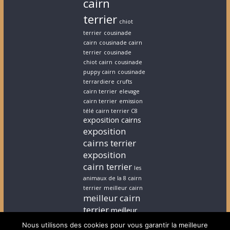
cairn
terrier
chiot
terrier
cousinade
cairn
cousinade cairn
terrier
cousinade
chiot cairn
cousinade
puppy cairn
cousinade
terrardiere
crufts
cairn terrier
elevage
cairn terrier
emission
télé cairn terrier C8
exposition cairns
exposition
cairns terrier
exposition
cairn terrier
les
animaux de la 8 cairn
terrier
meilleur cairn
meilleur cairn
terrier
meilleur
elevage cairn
Nous utilisons des cookies pour vous garantir la meilleure