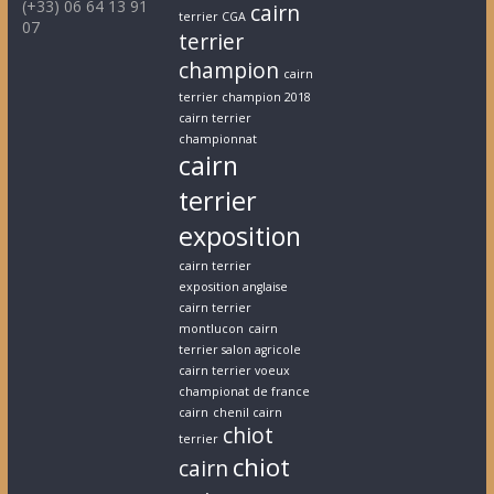
(+33) 06 64 13 91
cairn
terrier CGA
07
terrier
champion
cairn
terrier champion 2018
cairn terrier
championnat
cairn
terrier
exposition
cairn terrier
exposition anglaise
cairn terrier
montlucon
cairn
terrier salon agricole
cairn terrier voeux
championat de france
cairn
chenil cairn
chiot
terrier
chiot
cairn