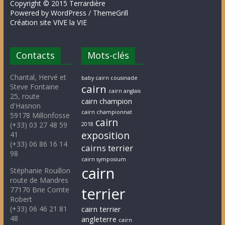
Copyright © 2015 Terrardière
Powered by WordPress / ThemeGrill
Création site VIVE la VIE
Contacts
Mots-clés
Chantal, Hervé et
baby cairn cousinade
Steve Fontaine
cairn
cairn anglais
25, route
cairn champion
d'Hasnon
cairn championnat
59178 Millonfosse
cairn
(+33) 03 27 48 59
2018
exposition
41
(+33) 06 86 16 14
cairns terrier
98
cairn symposium
cairn
Stéphanie Rouillon
route de Mandres
terrier
77170 Brie Comte
Robert
(+33) 06 46 21 81
cairn terrier
48
angleterre
cairn