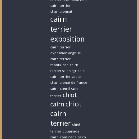
cairn terrier
championnat
cairn
terrier
exposition
cairn terrier
exposition anglaise
cairn terrier
montlucon
cairn
terrier salon agricole
cairn terrier voeux
championat de france
cairn
chenil cairn
chiot
terrier
chiot
cairn
cairn
terrier
chiot
terrier
cousinade
cairn
cousinade cairn