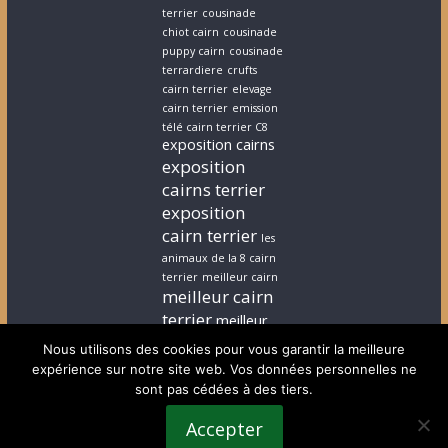
terrier
cousinade
chiot cairn
cousinade
puppy cairn
cousinade
terrardiere
crufts
cairn terrier
elevage
cairn terrier
emission
télé cairn terrier C8
exposition cairns
exposition
cairns terrier
exposition
cairn terrier
les
animaux de la 8 cairn
terrier
meilleur cairn
meilleur cairn
terrier
meilleur
elevage cairn
Nous utilisons des cookies pour vous garantir la meilleure
terrier
stephanie
expérience sur notre site web. Vos données personnelles ne
cairn terrier
stephanie
sont pas cédées à des tiers.
chiot cairn terrier
terrardiere voeux
Accepter
terrier
terrier ecossais