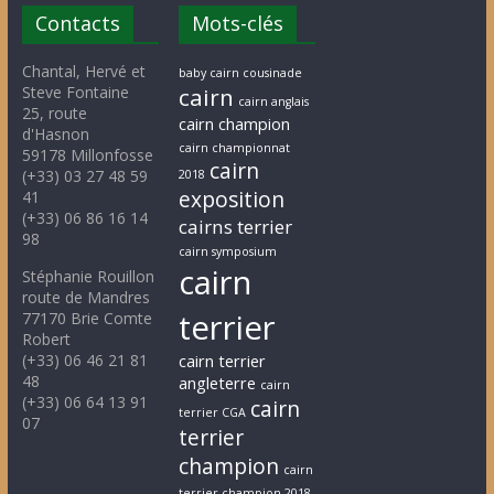
Contacts
Mots-clés
Chantal, Hervé et
baby cairn cousinade
Steve Fontaine
cairn
cairn anglais
25, route
cairn champion
d'Hasnon
cairn championnat
59178 Millonfosse
cairn
(+33) 03 27 48 59
2018
exposition
41
(+33) 06 86 16 14
cairns terrier
98
cairn symposium
cairn
Stéphanie Rouillon
route de Mandres
terrier
77170 Brie Comte
Robert
(+33) 06 46 21 81
cairn terrier
48
angleterre
cairn
(+33) 06 64 13 91
cairn
terrier CGA
07
terrier
champion
cairn
terrier champion 2018