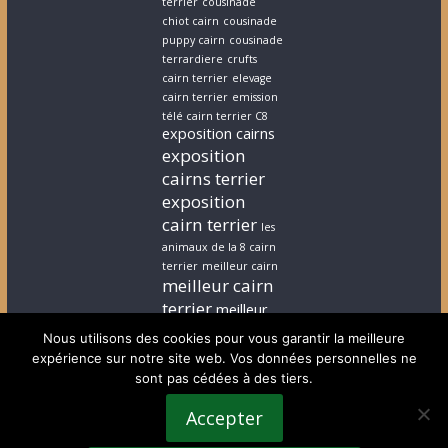
terrier
cousinade
chiot cairn
cousinade
puppy cairn
cousinade
terrardiere
crufts
cairn terrier
elevage
cairn terrier
emission
télé cairn terrier C8
exposition cairns
exposition
cairns terrier
exposition
cairn terrier
les
animaux de la 8 cairn
terrier
meilleur cairn
meilleur cairn
terrier
meilleur
elevage cairn
Nous utilisons des cookies pour vous garantir la meilleure
terrier
stephanie
expérience sur notre site web. Vos données personnelles ne
cairn terrier
stephanie
sont pas cédées à des tiers.
chiot cairn terrier
terrardiere voeux
Accepter
terrier
terrier ecossais
voeux cairn terrier