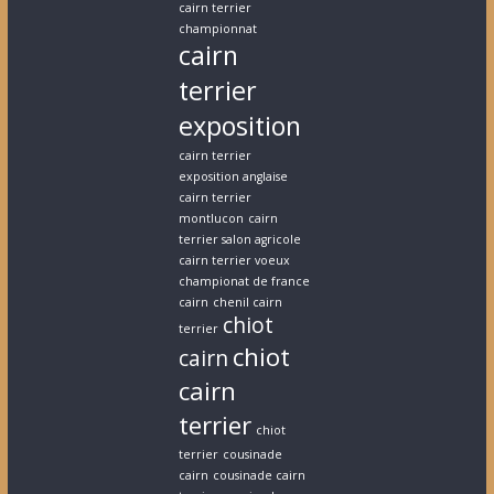
cairn terrier
championnat
cairn
terrier
exposition
cairn terrier
exposition anglaise
cairn terrier
montlucon
cairn
terrier salon agricole
cairn terrier voeux
championat de france
cairn
chenil cairn
chiot
terrier
chiot
cairn
cairn
terrier
chiot
terrier
cousinade
cairn
cousinade cairn