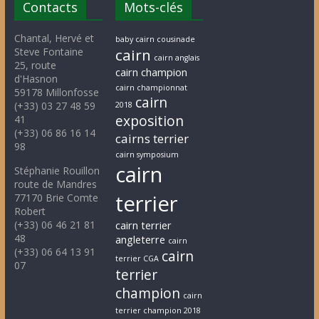
Contacts
Mots-clés
Chantal, Hervé et
baby cairn cousinade
Steve Fontaine
cairn
cairn anglais
25, route
cairn champion
d'Hasnon
cairn championnat
59178 Millonfosse
cairn
(+33) 03 27 48 59
2018
exposition
41
(+33) 06 86 16 14
cairns terrier
98
cairn symposium
cairn
Stéphanie Rouillon
route de Mandres
terrier
77170 Brie Comte
Robert
(+33) 06 46 21 81
cairn terrier
48
angleterre
cairn
(+33) 06 64 13 91
cairn
terrier CGA
07
terrier
champion
cairn
terrier champion 2018