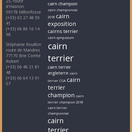
25, route
cairn champion
d'Hasnon
cairn championnat
59178 Millonfosse
cairn
(+33) 03 27 48 59
2018
exposition
41
(+33) 06 86 16 14
cairns terrier
98
cairn symposium
cairn
Stéphanie Rouillon
route de Mandres
terrier
77170 Brie Comte
Robert
(+33) 06 46 21 81
cairn terrier
48
angleterre
cairn
(+33) 06 64 13 91
cairn
terrier CGA
07
terrier
champion
cairn
terrier champion 2018
cairn terrier
championnat
cairn
terrier