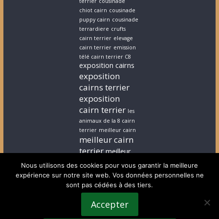
terrier
cousinade
chiot cairn
cousinade
puppy cairn
cousinade
terrardiere
crufts
cairn terrier
elevage
cairn terrier
emission
télé cairn terrier C8
exposition cairns
exposition
cairns terrier
exposition
cairn terrier
les
animaux de la 8 cairn
terrier
meilleur cairn
meilleur cairn
terrier
meilleur
elevage cairn
Nous utilisons des cookies pour vous garantir la meilleure
terrier
stephanie
expérience sur notre site web. Vos données personnelles ne
cairn terrier
stephanie
sont pas cédées à des tiers.
chiot cairn terrier
terrardiere voeux
Accepter
terrier
terrier ecossais
voeux cairn terrier