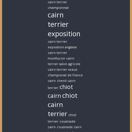
cairn terrier
championnat
cairn
terrier
exposition
cairn terrier
exposition anglaise
cairn terrier
montlucon
cairn
terrier salon agricole
cairn terrier voeux
championat de france
cairn
chenil cairn
chiot
terrier
chiot
cairn
cairn
terrier
chiot
terrier
cousinade
cairn
cousinade cairn