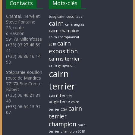
Contacts
Mots-clés
Chantal, Hervé et
baby cairn cousinade
Steve Fontaine
cairn
cairn anglais
25, route
cairn champion
d'Hasnon
cairn championnat
59178 Millonfosse
cairn
(+33) 03 27 48 59
2018
exposition
41
(+33) 06 86 16 14
cairns terrier
98
cairn symposium
cairn
Stéphanie Rouillon
route de Mandres
terrier
77170 Brie Comte
Robert
(+33) 06 46 21 81
cairn terrier
48
angleterre
cairn
(+33) 06 64 13 91
cairn
terrier CGA
07
terrier
champion
cairn
terrier champion 2018