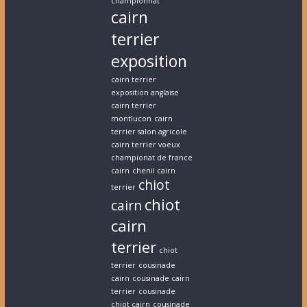
championnat
cairn
terrier
exposition
cairn terrier
exposition anglaise
cairn terrier
montlucon
cairn
terrier salon agricole
cairn terrier voeux
championat de france
cairn
chenil cairn
chiot
terrier
chiot
cairn
cairn
terrier
chiot
terrier
cousinade
cairn
cousinade cairn
terrier
cousinade
chiot cairn
cousinade