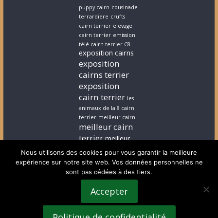
puppy cairn
cousinade
terrardiere
crufts
cairn terrier
elevage
cairn terrier
emission
télé cairn terrier C8
exposition cairns
exposition
cairns terrier
exposition
cairn terrier
les
animaux de la 8 cairn
terrier
meilleur cairn
meilleur cairn
terrier
meilleur
elevage cairn
Nous utilisons des cookies pour vous garantir la meilleure
terrier
stephanie
expérience sur notre site web. Vos données personnelles ne
cairn terrier
stephanie
sont pas cédées à des tiers.
chiot cairn terrier
terrardiere voeux
Accepter
terrier
terrier ecossais
voeux cairn terrier
Politique de confidentialité