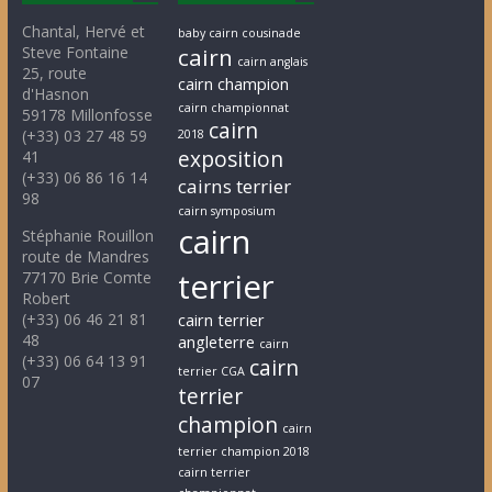
Chantal, Hervé et
baby cairn cousinade
Steve Fontaine
cairn
cairn anglais
25, route
cairn champion
d'Hasnon
cairn championnat
59178 Millonfosse
cairn
(+33) 03 27 48 59
2018
exposition
41
(+33) 06 86 16 14
cairns terrier
98
cairn symposium
cairn
Stéphanie Rouillon
route de Mandres
terrier
77170 Brie Comte
Robert
(+33) 06 46 21 81
cairn terrier
48
angleterre
cairn
(+33) 06 64 13 91
cairn
terrier CGA
07
terrier
champion
cairn
terrier champion 2018
cairn terrier