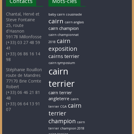
Contacts
Mots-clés
Chantal, Hervé et
baby cairn cousinade
Steve Fontaine
cairn
cairn anglais
25, route
cairn champion
d'Hasnon
cairn championnat
59178 Millonfosse
cairn
(+33) 03 27 48 59
2018
exposition
41
(+33) 06 86 16 14
cairns terrier
98
cairn symposium
cairn
Stéphanie Rouillon
route de Mandres
terrier
77170 Brie Comte
Robert
(+33) 06 46 21 81
cairn terrier
48
angleterre
cairn
(+33) 06 64 13 91
cairn
terrier CGA
07
terrier
champion
cairn
terrier champion 2018