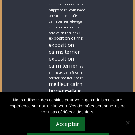
chiot cairn
cousinade
puppy cairn
cousinade
terrardiere
crufts
cairn terrier
elevage
cairn terrier
emission
télé cairn terrier C8
exposition cairns
exposition
cairns terrier
exposition
cairn terrier
les
animaux de la 8 cairn
terrier
meilleur cairn
meilleur cairn
terrier
meilleur
elevage cairn
Nous utilisons des cookies pour vous garantir la meilleure
terrier
stephanie
expérience sur notre site web. Vos données personnelles ne
cairn terrier
stephanie
sont pas cédées à des tiers.
chiot cairn terrier
terrardiere voeux
Accepter
terrier
terrier ecossais
voeux cairn terrier