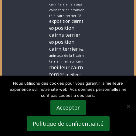
cairn terrier
elevage
cairn terrier
emission
télé cairn terrier C8
exposition cairns
exposition
cairns terrier
exposition
cairn terrier
les
animaux de la 8 cairn
terrier
meilleur cairn
meilleur cairn
terrier
meilleur
elevage cairn
Nous utilisons des cookies pour vous garantir la meilleure
terrier
stephanie
expérience sur notre site web. Vos données personnelles ne
cairn terrier
stephanie
sont pas cédées à des tiers.
chiot cairn terrier
terrardiere voeux
Accepter
terrier
terrier ecossais
voeux cairn terrier
Politique de confidentialité