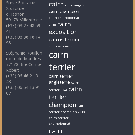
Steve Fontaine
cairn
cairn anglais
25, route
cairn champion
d'Hasnon
cairn championnat
59178 Millonfosse
cairn
(+33) 03 27 48 59
2018
exposition
41
(+33) 06 86 16 14
cairns terrier
98
cairn symposium
cairn
Stéphanie Rouillon
route de Mandres
terrier
77170 Brie Comte
Robert
(+33) 06 46 21 81
cairn terrier
48
angleterre
cairn
(+33) 06 64 13 91
cairn
terrier CGA
07
terrier
champion
cairn
terrier champion 2018
cairn terrier
championnat
cairn