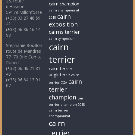
25, route
cairn champion
d'Hasnon
cairn championnat
59178 Millonfosse
cairn
(+33) 03 27 48 59
2018
exposition
41
(+33) 06 86 16 14
cairns terrier
98
cairn symposium
cairn
Stéphanie Rouillon
route de Mandres
terrier
77170 Brie Comte
Robert
(+33) 06 46 21 81
cairn terrier
48
angleterre
cairn
(+33) 06 64 13 91
cairn
terrier CGA
07
terrier
champion
cairn
terrier champion 2018
cairn terrier
championnat
cairn
terrier