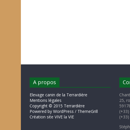
A propos
Co
Elevage canin de la Terrardière
Chant
Mentions légales
25, r
Copyright © 2015 Terrardière
59178
Powered by WordPress / ThemeGrill
(+33)
Création site VIVE la VIE
(+33)
Stéph