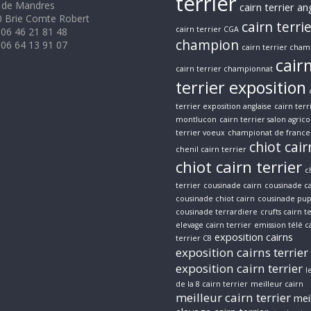
terrier
 de Mandres
cairn terrier an
 Brie Comte Robert
cairn terri
cairn terrier CGA
 06 46 21 81 48
champion
 06 64 13 91 07
cairn terrier cham
cair
cairn terrier championnat
terrier exposition
terrier exposition anglaise
cairn terr
montlucon
cairn terrier salon agrico
terrier voeux
championat de france 
chiot cair
chenil cairn terrier
chiot cairn terrier
c
terrier
cousinade cairn
cousinade ca
cousinade chiot cairn
cousinade pup
cousinade terrardiere
crufts cairn t
elevage cairn terrier
emission télé c
exposition cairns
terrier C8
exposition cairns terrier
exposition cairn terrier
l
de la 8 cairn terrier
meilleur cairn
meilleur cairn terrier
mei