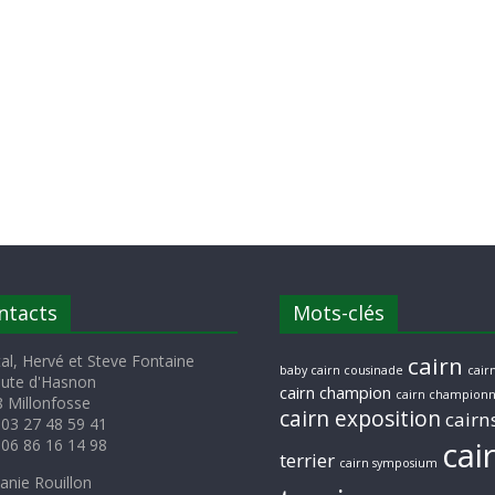
ntacts
Mots-clés
al, Hervé et Steve Fontaine
cairn
baby cairn cousinade
cairn
oute d'Hasnon
cairn champion
cairn championn
 Millonfosse
cairn exposition
cairn
 03 27 48 59 41
cai
 06 86 16 14 98
terrier
cairn symposium
anie Rouillon