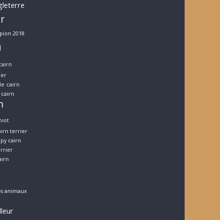
gleterre
er
pion 2018
n
cairn
ier
le
cairn
cairn
n
hiot
irn terrier
py cairn
errier
airn
es animaux
lleur