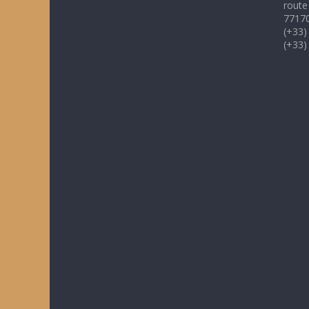
route
77170
(+33)
(+33)