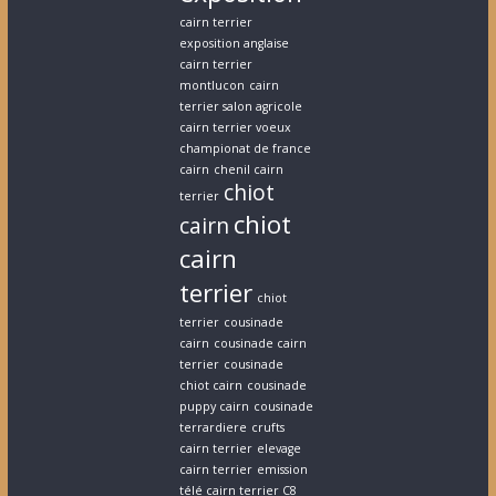
cairn terrier
exposition anglaise
cairn terrier
montlucon
cairn
terrier salon agricole
cairn terrier voeux
championat de france
cairn
chenil cairn
chiot
terrier
chiot
cairn
cairn
terrier
chiot
terrier
cousinade
cairn
cousinade cairn
terrier
cousinade
chiot cairn
cousinade
puppy cairn
cousinade
terrardiere
crufts
cairn terrier
elevage
cairn terrier
emission
télé cairn terrier C8