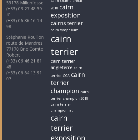
cairn championnat
59178 Millonfosse
cairn
(+33) 03 27 48 59
2018
exposition
41
(+33) 06 86 16 14
cairns terrier
98
cairn symposium
cairn
Stéphanie Rouillon
route de Mandres
terrier
77170 Brie Comte
Robert
(+33) 06 46 21 81
cairn terrier
48
angleterre
cairn
(+33) 06 64 13 91
cairn
terrier CGA
07
terrier
champion
cairn
terrier champion 2018
cairn terrier
championnat
cairn
terrier
exposition