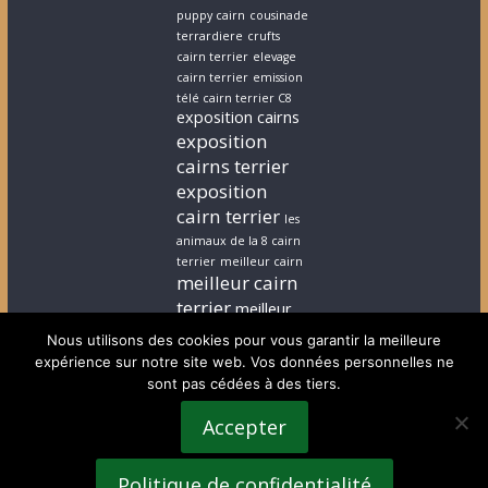
puppy cairn
cousinade
terrardiere
crufts
cairn terrier
elevage
cairn terrier
emission
télé cairn terrier C8
exposition cairns
exposition
cairns terrier
exposition
cairn terrier
les
animaux de la 8 cairn
terrier
meilleur cairn
meilleur cairn
terrier
meilleur
elevage cairn
Nous utilisons des cookies pour vous garantir la meilleure
terrier
stephanie
expérience sur notre site web. Vos données personnelles ne
cairn terrier
stephanie
sont pas cédées à des tiers.
chiot cairn terrier
terrardiere voeux
Accepter
terrier
terrier ecossais
voeux cairn terrier
Politique de confidentialité