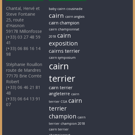
Chantal, Hervé et
baby cairn cousinade
Steve Fontaine
cairn
cairn anglais
25, route
cairn champion
d'Hasnon
cairn championnat
59178 Millonfosse
cairn
(+33) 03 27 48 59
2018
exposition
41
(+33) 06 86 16 14
cairns terrier
98
cairn symposium
cairn
Stéphanie Rouillon
route de Mandres
terrier
77170 Brie Comte
Robert
(+33) 06 46 21 81
cairn terrier
48
angleterre
cairn
(+33) 06 64 13 91
cairn
terrier CGA
07
terrier
champion
cairn
terrier champion 2018
cairn terrier