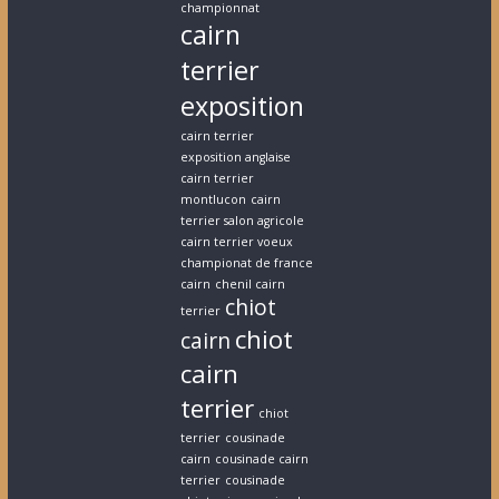
championnat
cairn
terrier
exposition
cairn terrier
exposition anglaise
cairn terrier
montlucon
cairn
terrier salon agricole
cairn terrier voeux
championat de france
cairn
chenil cairn
chiot
terrier
chiot
cairn
cairn
terrier
chiot
terrier
cousinade
cairn
cousinade cairn
terrier
cousinade