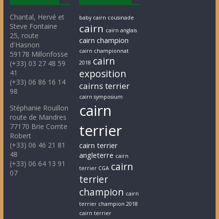
Chantal, Hervé et
baby cairn cousinade
Steve Fontaine
cairn
cairn anglais
25, route
cairn champion
d'Hasnon
cairn championnat
59178 Millonfosse
cairn
(+33) 03 27 48 59
2018
exposition
41
(+33) 06 86 16 14
cairns terrier
98
cairn symposium
cairn
Stéphanie Rouillon
route de Mandres
terrier
77170 Brie Comte
Robert
(+33) 06 46 21 81
cairn terrier
48
angleterre
cairn
(+33) 06 64 13 91
cairn
terrier CGA
07
terrier
champion
cairn
terrier champion 2018
cairn terrier