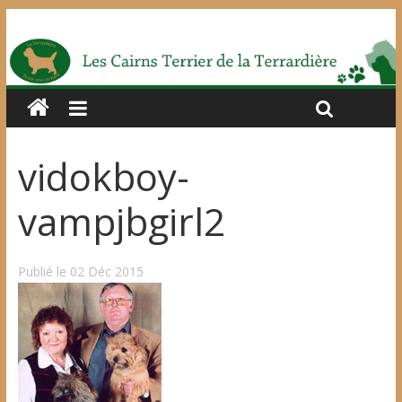
vidokboy-
vampjbgirl2
Publié le 02 Déc 2015