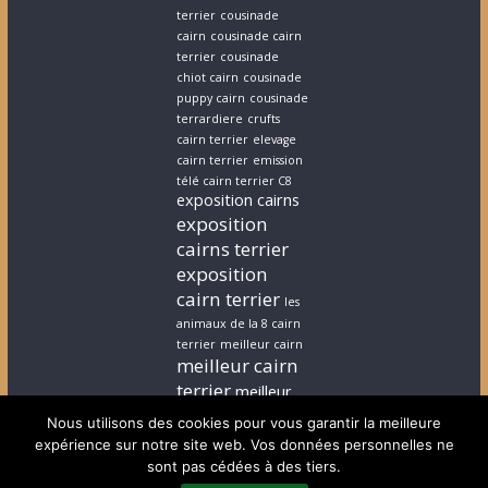
terrier
cousinade
cairn
cousinade cairn
terrier
cousinade
chiot cairn
cousinade
puppy cairn
cousinade
terrardiere
crufts
cairn terrier
elevage
cairn terrier
emission
télé cairn terrier C8
exposition cairns
exposition
cairns terrier
exposition
cairn terrier
les
animaux de la 8 cairn
terrier
meilleur cairn
meilleur cairn
terrier
meilleur
elevage cairn
Nous utilisons des cookies pour vous garantir la meilleure
terrier
stephanie
expérience sur notre site web. Vos données personnelles ne
cairn terrier
stephanie
sont pas cédées à des tiers.
chiot cairn terrier