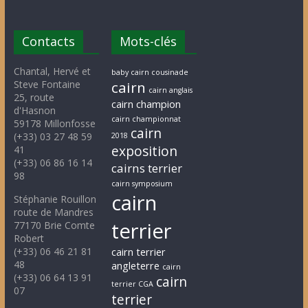
Contacts
Mots-clés
Chantal, Hervé et
baby cairn cousinade
Steve Fontaine
cairn
cairn anglais
25, route
cairn champion
d'Hasnon
cairn championnat
59178 Millonfosse
cairn
(+33) 03 27 48 59
2018
exposition
41
(+33) 06 86 16 14
cairns terrier
98
cairn symposium
cairn
Stéphanie Rouillon
route de Mandres
terrier
77170 Brie Comte
Robert
(+33) 06 46 21 81
cairn terrier
48
angleterre
cairn
(+33) 06 64 13 91
cairn
terrier CGA
07
terrier