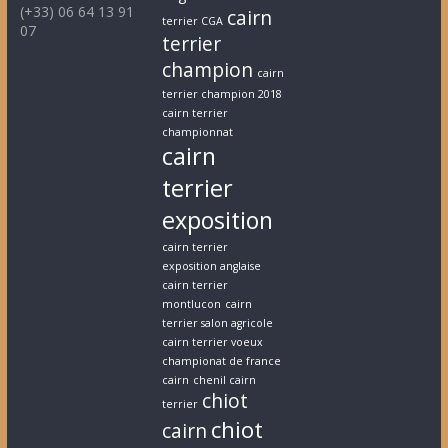
(+33) 06 64 13 91
cairn
terrier CGA
07
terrier
champion
cairn
terrier champion 2018
cairn terrier
championnat
cairn
terrier
exposition
cairn terrier
exposition anglaise
cairn terrier
montlucon
cairn
terrier salon agricole
cairn terrier voeux
championat de france
cairn
chenil cairn
chiot
terrier
chiot
cairn