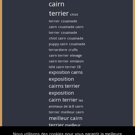
cairn
terrier
chiot
terrier
cousinade
cairn
cousinade cairn
terrier
cousinade
chiot cairn
cousinade
puppy cairn
cousinade
terrardiere
crufts
cairn terrier
elevage
cairn terrier
emission
télé cairn terrier C8
exposition cairns
exposition
cairns terrier
exposition
cairn terrier
les
animaux de la 8 cairn
terrier
meilleur cairn
meilleur cairn
terrier
meilleur
elevage cairn
Nous utilisons des cookies pour vous garantir la meilleure