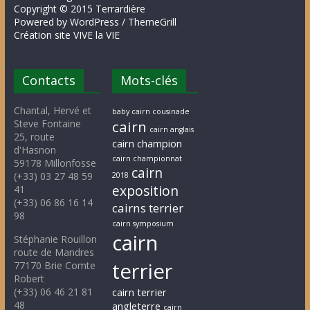
Copyright © 2015 Terrardière
Powered by WordPress / ThemeGrill
Création site VIVE la VIE
Contacts
Mots-clés
Chantal, Hervé et
baby cairn cousinade
Steve Fontaine
cairn
cairn anglais
25, route
cairn champion
d'Hasnon
cairn championnat
59178 Millonfosse
cairn
(+33) 03 27 48 59
2018
exposition
41
(+33) 06 86 16 14
cairns terrier
98
cairn symposium
cairn
Stéphanie Rouillon
route de Mandres
terrier
77170 Brie Comte
Robert
(+33) 06 46 21 81
cairn terrier
48
angleterre
cairn