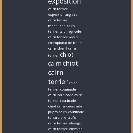
exposition
cairn terrier
exposition anglaise
cairn terrier
montlucon
cairn
terrier salon agricole
cairn terrier voeux
championat de france
cairn
chenil cairn
chiot
terrier
chiot
cairn
cairn
terrier
chiot
terrier
cousinade
cairn
cousinade cairn
terrier
cousinade
chiot cairn
cousinade
puppy cairn
cousinade
terrardiere
crufts
cairn terrier
elevage
cairn terrier
emission