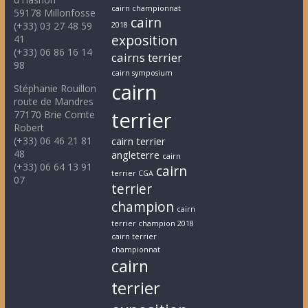
cairn championnat
59178 Millonfosse
cairn
(+33) 03 27 48 59
2018
exposition
41
(+33) 06 86 16 14
cairns terrier
98
cairn symposium
cairn
Stéphanie Rouillon
route de Mandres
terrier
77170 Brie Comte
Robert
(+33) 06 46 21 81
cairn terrier
48
angleterre
cairn
(+33) 06 64 13 91
cairn
terrier CGA
07
terrier
champion
cairn
terrier champion 2018
cairn terrier
championnat
cairn
terrier