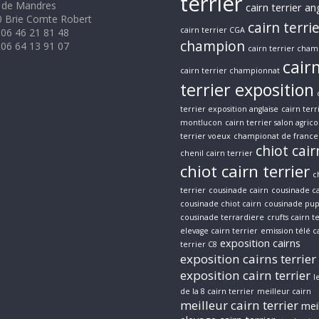
terrier
 de Mandres
cairn terrier an
 Brie Comte Robert
cairn terri
cairn terrier CGA
 06 46 21 81 48
champion
 06 64 13 91 07
cairn terrier cham
cair
cairn terrier championnat
terrier exposition
terrier exposition anglaise
cairn terr
montlucon
cairn terrier salon agrico
terrier voeux
championat de france 
chiot cair
chenil cairn terrier
chiot cairn terrier
c
terrier
cousinade cairn
cousinade ca
cousinade chiot cairn
cousinade pup
cousinade terrardiere
crufts cairn t
elevage cairn terrier
emission télé c
exposition cairns
terrier C8
exposition cairns terrier
exposition cairn terrier
l
de la 8 cairn terrier
meilleur cairn
meilleur cairn terrier
mei