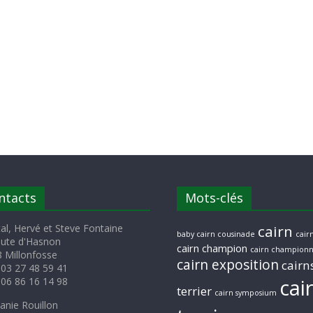
ntacts
Mots-clés
al, Hervé et Steve Fontaine
cairn
baby cairn cousinade
cairn
oute d'Hasnon
cairn champion
cairn championn
 Millonfosse
cairn exposition
cairn
 03 27 48 59 41
cai
 06 86 16 14 98
terrier
cairn symposium
anie Rouillon