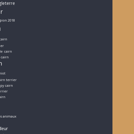
gleterre
er
pion 2018
n
cairn
ier
le
cairn
cairn
n
hiot
irn terrier
py cairn
errier
airn
es animaux
lleur