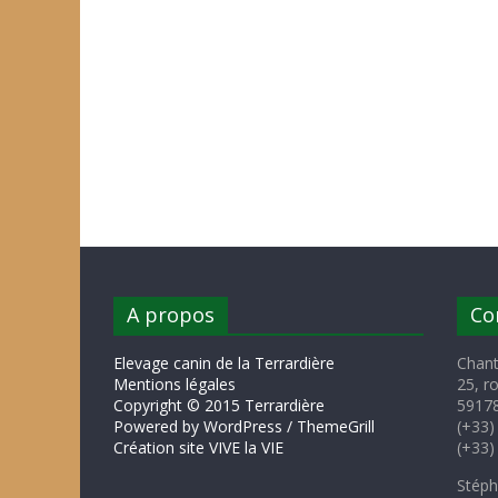
A propos
Co
Elevage canin de la Terrardière
Chant
Mentions légales
25, r
Copyright © 2015 Terrardière
59178
Powered by WordPress / ThemeGrill
(+33)
Création site VIVE la VIE
(+33)
Stéph