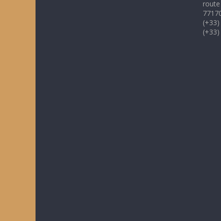
route
77170
(+33)
(+33)