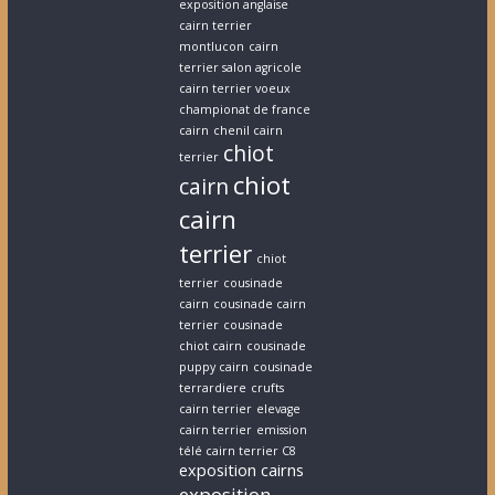
exposition anglaise
cairn terrier
montlucon
cairn
terrier salon agricole
cairn terrier voeux
championat de france
cairn
chenil cairn
chiot
terrier
chiot
cairn
cairn
terrier
chiot
terrier
cousinade
cairn
cousinade cairn
terrier
cousinade
chiot cairn
cousinade
puppy cairn
cousinade
terrardiere
crufts
cairn terrier
elevage
cairn terrier
emission
télé cairn terrier C8
exposition cairns
exposition