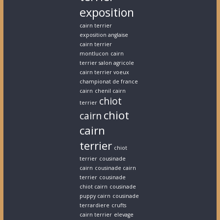
exposition
cairn terrier
exposition anglaise
cairn terrier
montlucon
cairn
terrier salon agricole
cairn terrier voeux
championat de france
cairn
chenil cairn
chiot
terrier
chiot
cairn
cairn
terrier
chiot
terrier
cousinade
cairn
cousinade cairn
terrier
cousinade
chiot cairn
cousinade
puppy cairn
cousinade
terrardiere
crufts
cairn terrier
elevage