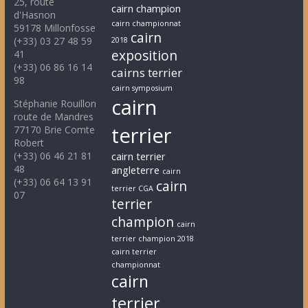
25, route
cairn champion
d'Hasnon
cairn championnat
59178 Millonfosse
cairn
(+33) 03 27 48 59
2018
exposition
41
(+33) 06 86 16 14
cairns terrier
98
cairn symposium
cairn
Stéphanie Rouillon
route de Mandres
terrier
77170 Brie Comte
Robert
(+33) 06 46 21 81
cairn terrier
48
angleterre
cairn
(+33) 06 64 13 91
cairn
terrier CGA
07
terrier
champion
cairn
terrier champion 2018
cairn terrier
championnat
cairn
terrier