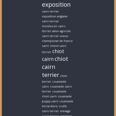
exposition
cairn terrier
exposition anglaise
cairn terrier
montlucon
cairn
terrier salon agricole
cairn terrier voeux
championat de france
cairn
chenil cairn
chiot
terrier
chiot
cairn
cairn
terrier
chiot
terrier
cousinade
cairn
cousinade cairn
terrier
cousinade
chiot cairn
cousinade
puppy cairn
cousinade
terrardiere
crufts
cairn terrier
elevage