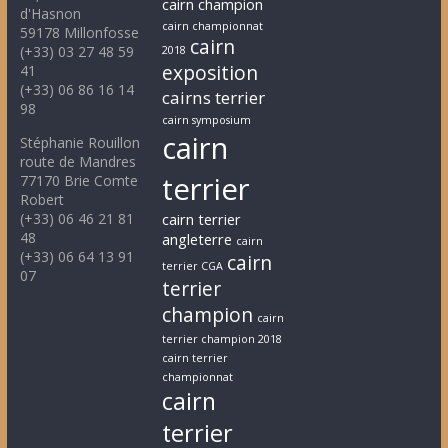
cairn champion
d'Hasnon
cairn championnat
59178 Millonfosse
cairn
(+33) 03 27 48 59
2018
exposition
41
(+33) 06 86 16 14
cairns terrier
98
cairn symposium
cairn
Stéphanie Rouillon
route de Mandres
terrier
77170 Brie Comte
Robert
(+33) 06 46 21 81
cairn terrier
48
angleterre
cairn
(+33) 06 64 13 91
cairn
terrier CGA
07
terrier
champion
cairn
terrier champion 2018
cairn terrier
championnat
cairn
terrier