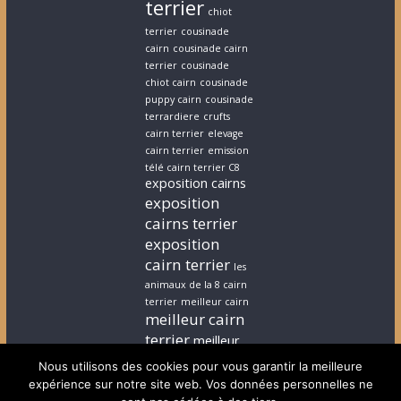
terrier
chiot
terrier
cousinade
cairn
cousinade cairn
terrier
cousinade
chiot cairn
cousinade
puppy cairn
cousinade
terrardiere
crufts
cairn terrier
elevage
cairn terrier
emission
télé cairn terrier C8
exposition cairns
exposition
cairns terrier
exposition
cairn terrier
les
animaux de la 8 cairn
terrier
meilleur cairn
meilleur cairn
terrier
meilleur
elevage cairn
Nous utilisons des cookies pour vous garantir la meilleure
terrier
stephanie
expérience sur notre site web. Vos données personnelles ne
cairn terrier
stephanie