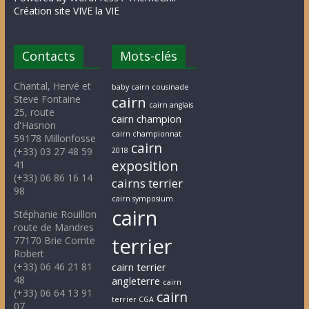
Création site VIVE la VIE
Contacts
Mots-clés
Chantal, Hervé et
baby cairn cousinade
Steve Fontaine
cairn
cairn anglais
25, route
cairn champion
d'Hasnon
cairn championnat
59178 Millonfosse
cairn
(+33) 03 27 48 59
2018
exposition
41
(+33) 06 86 16 14
cairns terrier
98
cairn symposium
cairn
Stéphanie Rouillon
route de Mandres
terrier
77170 Brie Comte
Robert
(+33) 06 46 21 81
cairn terrier
48
angleterre
cairn
(+33) 06 64 13 91
cairn
terrier CGA
07