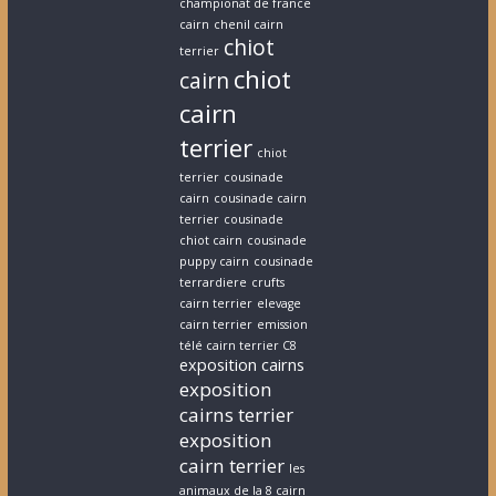
championat de france
cairn
chenil cairn
chiot
terrier
chiot
cairn
cairn
terrier
chiot
terrier
cousinade
cairn
cousinade cairn
terrier
cousinade
chiot cairn
cousinade
puppy cairn
cousinade
terrardiere
crufts
cairn terrier
elevage
cairn terrier
emission
télé cairn terrier C8
exposition cairns
exposition
cairns terrier
exposition
cairn terrier
les
animaux de la 8 cairn