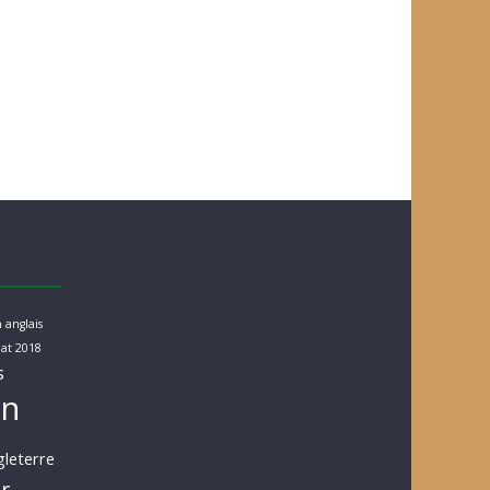
 anglais
at 2018
s
rn
gleterre