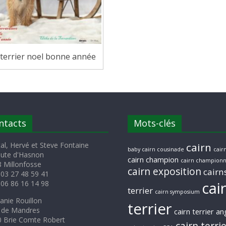
n terrier noel bonne année
ntacts
Mots-clés
al, Hervé et Steve Fontaine
cairn
baby cairn cousinade
cairn
oute d'Hasnon
cairn champion
cairn championn
 Millonfosse
cairn exposition
cairn
 03 27 48 59 41
cai
 06 86 16 14 98
terrier
cairn symposium
anie Rouillon
terrier
 de Mandres
cairn terrier an
 Brie Comte Robert