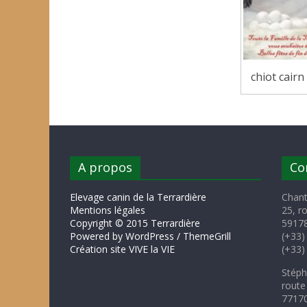
chiot cair
A propos
Co
Elevage canin de la Terrardière
Chant
Mentions légales
25, r
Copyright © 2015 Terrardière
59178
Powered by WordPress / ThemeGrill
(+33)
Création site VIVE la VIE
(+33)
Stéph
route
77170