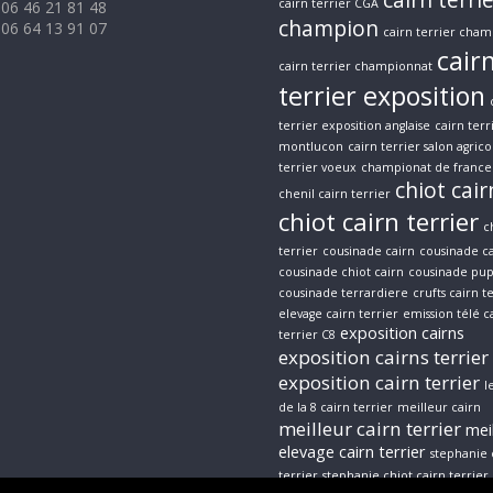
cairn terri
cairn terrier CGA
 06 46 21 81 48
champion
 06 64 13 91 07
cairn terrier cham
cair
cairn terrier championnat
terrier exposition
terrier exposition anglaise
cairn terr
montlucon
cairn terrier salon agrico
terrier voeux
championat de france 
chiot cair
chenil cairn terrier
chiot cairn terrier
c
terrier
cousinade cairn
cousinade ca
cousinade chiot cairn
cousinade pup
cousinade terrardiere
crufts cairn t
elevage cairn terrier
emission télé c
exposition cairns
terrier C8
exposition cairns terrier
exposition cairn terrier
l
de la 8 cairn terrier
meilleur cairn
meilleur cairn terrier
mei
elevage cairn terrier
stephanie 
terrier
stephanie chiot cairn terrier