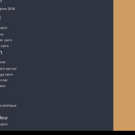
er
pion 2018
n
cairn
ier
le
cairn
cairn
n
hiot
irn terrier
py cairn
errier
airn
es animaux
lleur
cairn