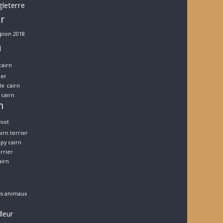
gleterre
er
pion 2018
n
cairn
ier
le
cairn
cairn
n
hiot
irn terrier
py cairn
errier
airn
es animaux
lleur