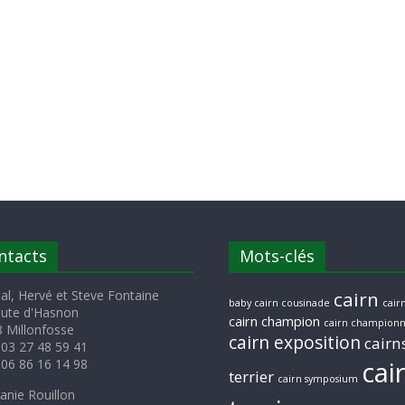
ntacts
Mots-clés
al, Hervé et Steve Fontaine
cairn
baby cairn cousinade
cairn
oute d'Hasnon
cairn champion
cairn championn
 Millonfosse
cairn exposition
cairn
 03 27 48 59 41
cai
 06 86 16 14 98
terrier
cairn symposium
anie Rouillon