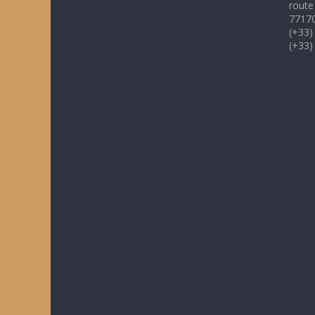
route
77170
(+33)
(+33)