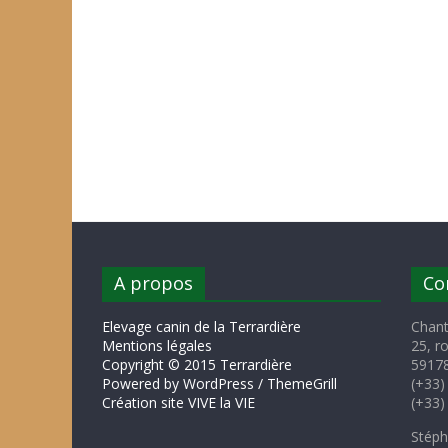
A propos
Co
Elevage canin de la Terrardière
Chant
Mentions légales
25, r
Copyright © 2015 Terrardière
59178
Powered by WordPress / ThemeGrill
(+33)
Création site VIVE la VIE
(+33)
Stéph