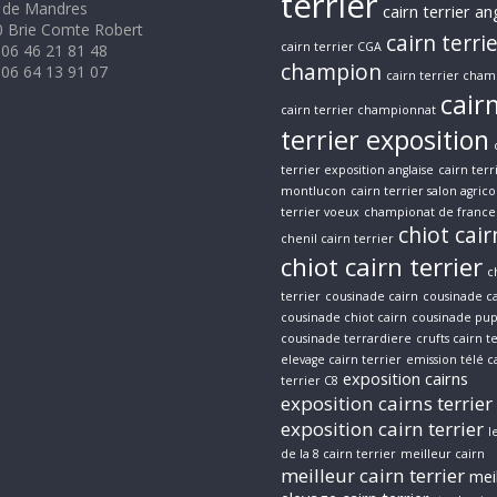
terrier
 de Mandres
cairn terrier an
 Brie Comte Robert
cairn terri
cairn terrier CGA
 06 46 21 81 48
champion
 06 64 13 91 07
cairn terrier cham
cair
cairn terrier championnat
terrier exposition
terrier exposition anglaise
cairn terr
montlucon
cairn terrier salon agrico
terrier voeux
championat de france 
chiot cair
chenil cairn terrier
chiot cairn terrier
c
terrier
cousinade cairn
cousinade ca
cousinade chiot cairn
cousinade pup
cousinade terrardiere
crufts cairn t
elevage cairn terrier
emission télé c
exposition cairns
terrier C8
exposition cairns terrier
exposition cairn terrier
l
de la 8 cairn terrier
meilleur cairn
meilleur cairn terrier
mei