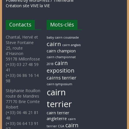
Powered by WordPress / ThemeGrill
Création site VIVE la VIE
Contacts
Mots-clés
Chantal, Hervé et
baby cairn cousinade
Steve Fontaine
cairn
cairn anglais
25, route
cairn champion
d'Hasnon
cairn championnat
59178 Millonfosse
cairn
(+33) 03 27 48 59
2018
exposition
41
(+33) 06 86 16 14
cairns terrier
98
cairn symposium
cairn
Stéphanie Rouillon
route de Mandres
terrier
77170 Brie Comte
Robert
(+33) 06 46 21 81
cairn terrier
48
angleterre
cairn
(+33) 06 64 13 91
cairn
terrier CGA
07