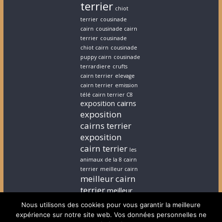
terrier
chiot
terrier
cousinade
cairn
cousinade cairn
terrier
cousinade
chiot cairn
cousinade
puppy cairn
cousinade
terrardiere
crufts
cairn terrier
elevage
cairn terrier
emission
télé cairn terrier C8
exposition cairns
exposition
cairns terrier
exposition
cairn terrier
les
animaux de la 8 cairn
terrier
meilleur cairn
meilleur cairn
terrier
meilleur
elevage cairn
Nous utilisons des cookies pour vous garantir la meilleure
terrier
stephanie
expérience sur notre site web. Vos données personnelles ne
cairn terrier
stephanie