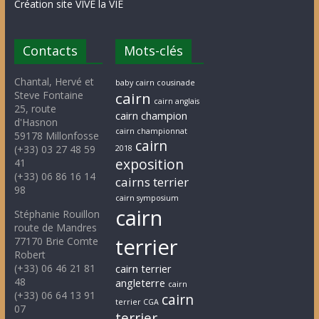
Création site VIVE la VIE
Contacts
Mots-clés
Chantal, Hervé et
baby cairn cousinade
Steve Fontaine
cairn
cairn anglais
25, route
cairn champion
d'Hasnon
cairn championnat
59178 Millonfosse
cairn
(+33) 03 27 48 59
2018
exposition
41
(+33) 06 86 16 14
cairns terrier
98
cairn symposium
cairn
Stéphanie Rouillon
route de Mandres
terrier
77170 Brie Comte
Robert
(+33) 06 46 21 81
cairn terrier
48
angleterre
cairn
(+33) 06 64 13 91
cairn
terrier CGA
07
terrier