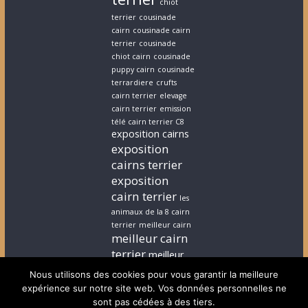
chiot
terrier
cousinade
cairn
cousinade cairn
terrier
cousinade
chiot cairn
cousinade
puppy cairn
cousinade
terrardiere
crufts
cairn terrier
elevage
cairn terrier
emission
télé cairn terrier C8
exposition cairns
exposition
cairns terrier
exposition
cairn terrier
les
animaux de la 8 cairn
terrier
meilleur cairn
meilleur cairn
terrier
meilleur
elevage cairn
Nous utilisons des cookies pour vous garantir la meilleure
terrier
stephanie
expérience sur notre site web. Vos données personnelles ne
cairn terrier
stephanie
sont pas cédées à des tiers.