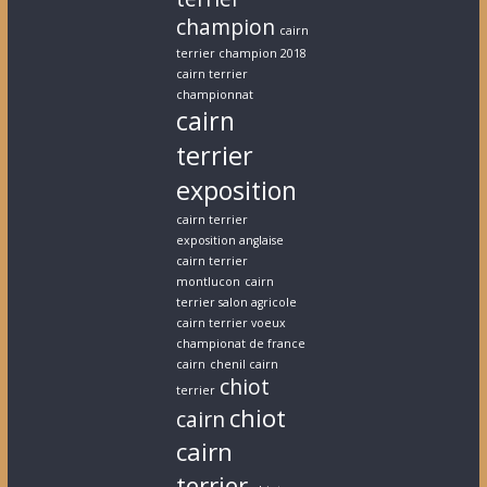
champion
cairn
terrier champion 2018
cairn terrier
championnat
cairn
terrier
exposition
cairn terrier
exposition anglaise
cairn terrier
montlucon
cairn
terrier salon agricole
cairn terrier voeux
championat de france
cairn
chenil cairn
chiot
terrier
chiot
cairn
cairn
terrier