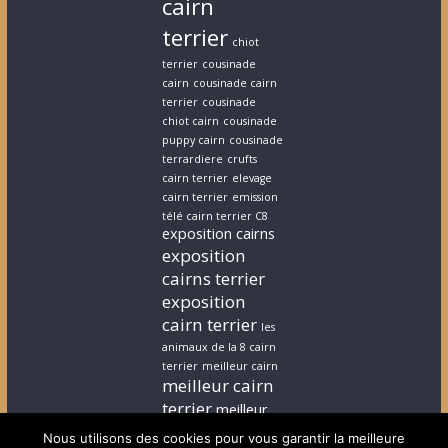
cairn
terrier
chiot
terrier
cousinade
cairn
cousinade cairn
terrier
cousinade
chiot cairn
cousinade
puppy cairn
cousinade
terrardiere
crufts
cairn terrier
elevage
cairn terrier
emission
télé cairn terrier C8
exposition cairns
exposition
cairns terrier
exposition
cairn terrier
les
animaux de la 8 cairn
terrier
meilleur cairn
meilleur cairn
terrier
meilleur
elevage cairn
Nous utilisons des cookies pour vous garantir la meilleure