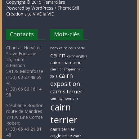
Copyright © 2015 Terrardière
Powered by WordPress / ThemeGrill
Création site VIVE la VIE
Contacts
Mots-clés
Chantal, Hervé et
baby cairn cousinade
Steve Fontaine
cairn
cairn anglais
25, route
cairn champion
d'Hasnon
cairn championnat
59178 Millonfosse
cairn
(+33) 03 27 48 59
2018
exposition
41
(+33) 06 86 16 14
cairns terrier
98
cairn symposium
cairn
Stéphanie Rouillon
route de Mandres
terrier
77170 Brie Comte
Robert
(+33) 06 46 21 81
cairn terrier
48
angleterre
cairn