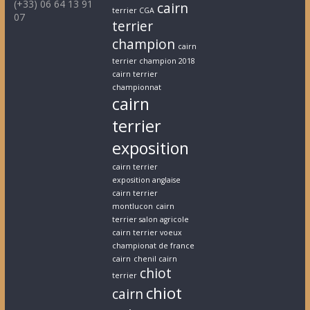
(+33) 06 64 13 91
cairn
terrier CGA
07
terrier
champion
cairn
terrier champion 2018
cairn terrier
championnat
cairn
terrier
exposition
cairn terrier
exposition anglaise
cairn terrier
montlucon
cairn
terrier salon agricole
cairn terrier voeux
championat de france
cairn
chenil cairn
chiot
terrier
chiot
cairn