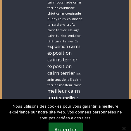
cairn
cousinade cairn
terrier
cousinade
chiot cairn
cousinade
puppy cairn
cousinade
terrardiere
crufts
cairn terrier
elevage
cairn terrier
emission
télé cairn terrier C8
exposition cairns
exposition
cairns terrier
exposition
cairn terrier
les
animaux de la 8 cairn
terrier
meilleur cairn
meilleur cairn
terrier
meilleur
elevage cairn
Nous utilisons des cookies pour vous garantir la meilleure
terrier
stephanie
expérience sur notre site web. Vos données personnelles ne
cairn terrier
stephanie
sont pas cédées à des tiers.
chiot cairn terrier
terrardiere voeux
Accepter