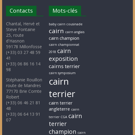
Contacts
Mots-clés
Chantal, Hervé et
baby cairn cousinade
Steve Fontaine
cairn
cairn anglais
25, route
cairn champion
d'Hasnon
cairn championnat
59178 Millonfosse
cairn
(+33) 03 27 48 59
2018
exposition
41
(+33) 06 86 16 14
cairns terrier
98
cairn symposium
cairn
Stéphanie Rouillon
route de Mandres
terrier
77170 Brie Comte
Robert
(+33) 06 46 21 81
cairn terrier
48
angleterre
cairn
(+33) 06 64 13 91
cairn
terrier CGA
07
terrier
champion
cairn