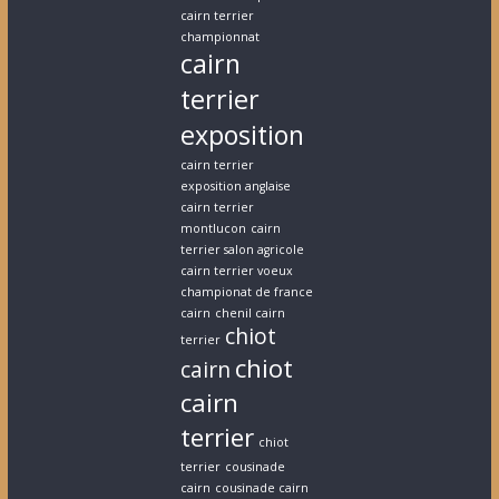
cairn terrier
championnat
cairn
terrier
exposition
cairn terrier
exposition anglaise
cairn terrier
montlucon
cairn
terrier salon agricole
cairn terrier voeux
championat de france
cairn
chenil cairn
chiot
terrier
chiot
cairn
cairn
terrier
chiot
terrier
cousinade
cairn
cousinade cairn