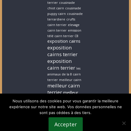
terrier
cousinade
chiot cairn
cousinade
puppy cairn
cousinade
terrardiere
crufts
cairn terrier
elevage
cairn terrier
emission
télé cairn terrier C8
exposition cairns
exposition
cairns terrier
exposition
cairn terrier
les
animaux de la 8 cairn
terrier
meilleur cairn
meilleur cairn
terrier
meilleur
elevage cairn
Nous utilisons des cookies pour vous garantir la meilleure
terrier
stephanie
expérience sur notre site web. Vos données personnelles ne
cairn terrier
stephanie
sont pas cédées à des tiers.
chiot cairn terrier
terrardiere voeux
Accepter
terrier
terrier ecossais