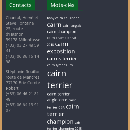
Contacts
Mots-clés
Chantal, Hervé et
baby cairn cousinade
Steve Fontaine
cairn
cairn anglais
25, route
cairn champion
d'Hasnon
cairn championnat
59178 Millonfosse
cairn
(+33) 03 27 48 59
2018
exposition
41
(+33) 06 86 16 14
cairns terrier
98
cairn symposium
cairn
Stéphanie Rouillon
route de Mandres
terrier
77170 Brie Comte
Robert
(+33) 06 46 21 81
cairn terrier
48
angleterre
cairn
(+33) 06 64 13 91
cairn
terrier CGA
07
terrier
champion
cairn
terrier champion 2018