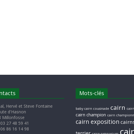
ntacts
Mots-clés
al, Hervé et Steve Fontaine
cairn
baby cairn cousinade
cairn
oute d'Hasnon
cairn champion
cairn championn
 Millonfosse
cairn exposition
cairn
 03 27 48 59 41
cai
 06 86 16 14 98
terrier
cairn symposium