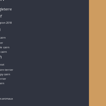
gleterre
er
pion 2018
n
cairn
ier
le
cairn
cairn
n
hiot
irn terrier
py cairn
errier
airn
es animaux