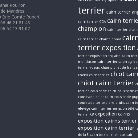
anie Rouillon
terrier
 de Mandres
cairn terrier an
 Brie Comte Robert
cairn terri
cairn terrier CGA
 06 46 21 81 48
champion
 06 64 13 91 07
cairn terrier cham
cair
cairn terrier championnat
terrier exposition
terrier exposition anglaise
cairn terr
montlucon
cairn terrier salon agrico
terrier voeux
championat de france 
chiot cair
chenil cairn terrier
chiot cairn terrier
c
terrier
cousinade cairn
cousinade ca
cousinade chiot cairn
cousinade pup
cousinade terrardiere
crufts cairn t
elevage cairn terrier
emission télé c
exposition cairns
terrier C8
exposition cairns terrier
exposition cairn terrier
l
de la 8 cairn terrier
meilleur cairn