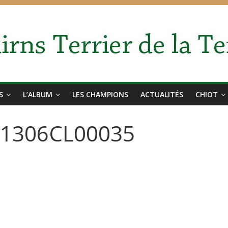
S
L’ALBUM
LES CHAMPIONS
ACTUALITÉS
CHIOT
er-1306CL00035