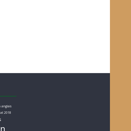
 anglais
at 2018
s
rn