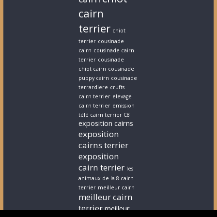
cairn
terrier
chiot
terrier
cousinade
cairn
cousinade cairn
terrier
cousinade
chiot cairn
cousinade
puppy cairn
cousinade
terrardiere
crufts
cairn terrier
elevage
cairn terrier
emission
télé cairn terrier C8
exposition cairns
exposition
cairns terrier
exposition
cairn terrier
les
animaux de la 8 cairn
terrier
meilleur cairn
meilleur cairn
terrier
meilleur