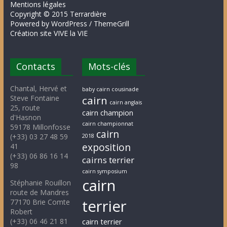
Mentions légales
Copyright © 2015 Terrardière
Powered by WordPress / ThemeGrill
Création site VIVE la VIE
Contacts
Mots-clés
Chantal, Hervé et
baby cairn cousinade
Steve Fontaine
cairn
cairn anglais
25, route
cairn champion
d'Hasnon
cairn championnat
59178 Millonfosse
cairn
(+33) 03 27 48 59
2018
exposition
41
(+33) 06 86 16 14
cairns terrier
98
cairn symposium
cairn
Stéphanie Rouillon
route de Mandres
terrier
77170 Brie Comte
Robert
(+33) 06 46 21 81
cairn terrier