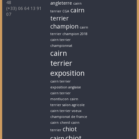
48
angleterre
cairn
(+33) 06 64 13 91
cairn
terrier CGA
07
terrier
champion
cairn
terrier champion 2018
cairn terrier
championnat
cairn
terrier
exposition
cairn terrier
exposition anglaise
cairn terrier
montlucon
cairn
terrier salon agricole
cairn terrier voeux
championat de france
cairn
chenil cairn
chiot
terrier
chiot
cairn