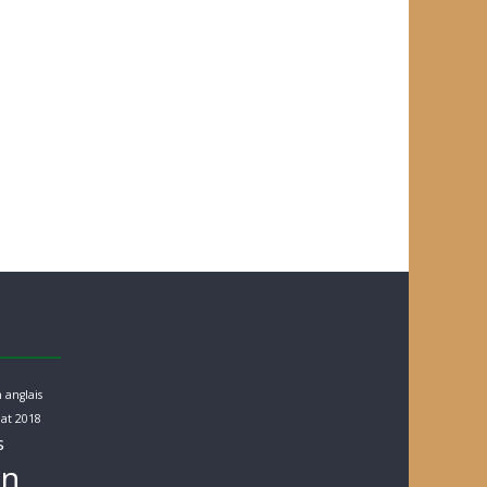
 anglais
at 2018
s
rn