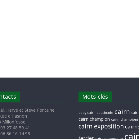
ntacts
Mots-clés
al, Hervé et Steve Fontaine
cairn
baby cairn cousinade
cairn
oute d'Hasnon
cairn champion
cairn championn
 Millonfosse
cairn exposition
cairn
 03 27 48 59 41
cai
 06 86 16 14 98
terrier
cairn symposium