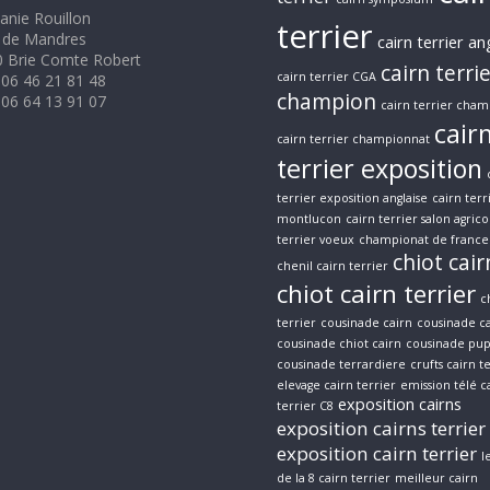
anie Rouillon
terrier
 de Mandres
cairn terrier an
 Brie Comte Robert
cairn terri
cairn terrier CGA
 06 46 21 81 48
champion
 06 64 13 91 07
cairn terrier cham
cair
cairn terrier championnat
terrier exposition
terrier exposition anglaise
cairn terr
montlucon
cairn terrier salon agrico
terrier voeux
championat de france 
chiot cair
chenil cairn terrier
chiot cairn terrier
c
terrier
cousinade cairn
cousinade ca
cousinade chiot cairn
cousinade pup
cousinade terrardiere
crufts cairn t
elevage cairn terrier
emission télé c
exposition cairns
terrier C8
exposition cairns terrier
exposition cairn terrier
l
de la 8 cairn terrier
meilleur cairn