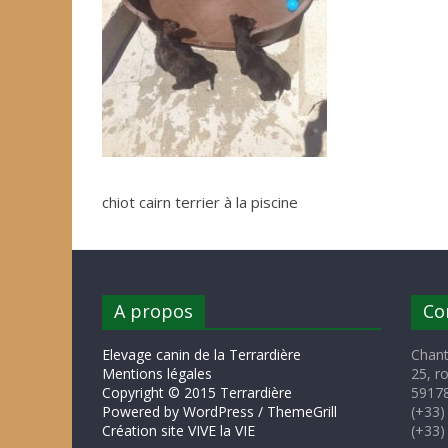
chiot cairn terrier à la piscine
A propos
Co
Elevage canin de la Terrardière
Chant
Mentions légales
25, r
Copyright © 2015 Terrardière
59178
Powered by WordPress / ThemeGrill
(+33)
Création site VIVE la VIE
(+33)