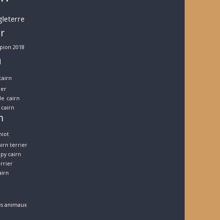
gleterre
er
pion 2018
n
cairn
ier
le
cairn
cairn
n
hiot
irn terrier
py cairn
errier
airn
es animaux