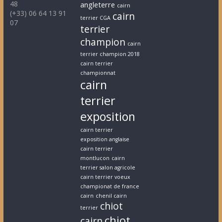
48
angleterre
cairn
(+33) 06 64 13 91
cairn
terrier CGA
07
terrier
champion
cairn
terrier champion 2018
cairn terrier
championnat
cairn
terrier
exposition
cairn terrier
exposition anglaise
cairn terrier
montlucon
cairn
terrier salon agricole
cairn terrier voeux
championat de france
cairn
chenil cairn
chiot
terrier
chiot
cairn