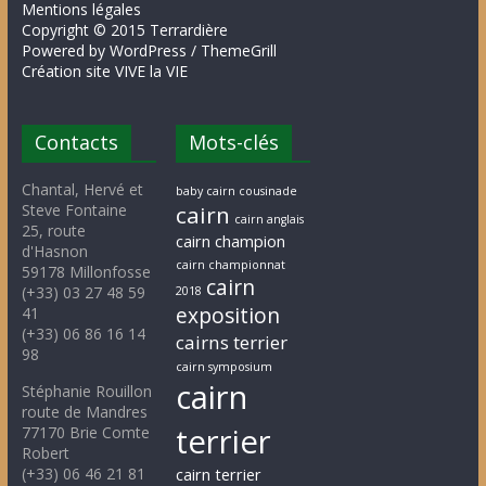
Mentions légales
Copyright © 2015 Terrardière
Powered by WordPress / ThemeGrill
Création site VIVE la VIE
Contacts
Mots-clés
Chantal, Hervé et
baby cairn cousinade
Steve Fontaine
cairn
cairn anglais
25, route
cairn champion
d'Hasnon
cairn championnat
59178 Millonfosse
cairn
(+33) 03 27 48 59
2018
exposition
41
(+33) 06 86 16 14
cairns terrier
98
cairn symposium
cairn
Stéphanie Rouillon
route de Mandres
terrier
77170 Brie Comte
Robert
(+33) 06 46 21 81
cairn terrier