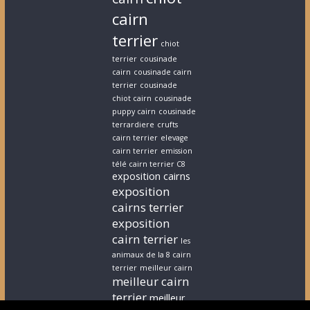
cairn
terrier
chiot
terrier
cousinade
cairn
cousinade cairn
terrier
cousinade
chiot cairn
cousinade
puppy cairn
cousinade
terrardiere
crufts
cairn terrier
elevage
cairn terrier
emission
télé cairn terrier C8
exposition cairns
exposition
cairns terrier
exposition
cairn terrier
les
animaux de la 8 cairn
terrier
meilleur cairn
meilleur cairn
terrier
meilleur