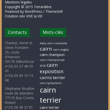
Mentions légales
Copyright © 2015 Terrardière
Powered by WordPress / ThemeGrill
Création site VIVE la VIE
Contacts
Mots-clés
Chantal, Hervé et
baby cairn cousinade
Steve Fontaine
cairn
cairn anglais
25, route
cairn champion
d'Hasnon
cairn championnat
59178 Millonfosse
cairn
(+33) 03 27 48 59
2018
exposition
41
(+33) 06 86 16 14
cairns terrier
98
cairn symposium
cairn
Stéphanie Rouillon
route de Mandres
terrier
77170 Brie Comte
Robert
(+33) 06 46 21 81
cairn terrier