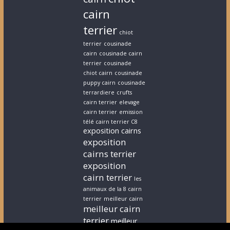
cairn
terrier
chiot
terrier
cousinade
cairn
cousinade cairn
terrier
cousinade
chiot cairn
cousinade
puppy cairn
cousinade
terrardiere
crufts
cairn terrier
elevage
cairn terrier
emission
télé cairn terrier C8
exposition cairns
exposition
cairns terrier
exposition
cairn terrier
les
animaux de la 8 cairn
terrier
meilleur cairn
meilleur cairn
terrier
meilleur